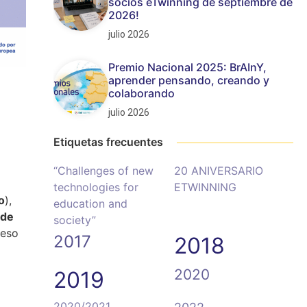
socios eTwinning de septiembre de
2026!
julio 2026
Premio Nacional 2025: BrAInY,
aprender pensando, creando y
colaborando
julio 2026
Etiquetas frecuentes
“Challenges of new
20 ANIVERSARIO
technologies for
ETWINNING
o
),
education and
ede
society”
ceso
2017
2018
2020
2019
2020/2021