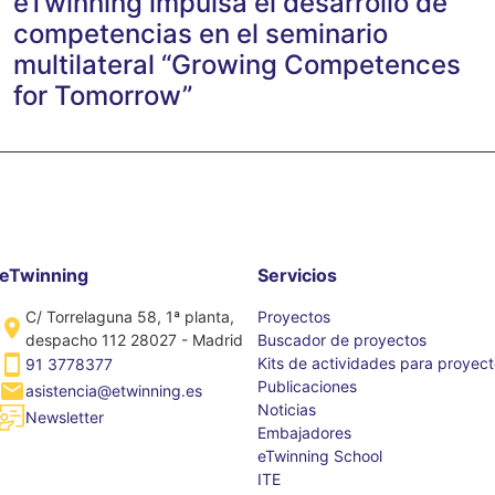
eTwinning impulsa el desarrollo de
competencias en el seminario
multilateral “Growing Competences
for Tomorrow”
eTwinning
Servicios
C/ Torrelaguna 58, 1ª planta,
Proyectos
despacho 112 28027 - Madrid
Buscador de proyectos
Kits de actividades para proyec
91 3778377
Publicaciones
asistencia@etwinning.es
Noticias
Newsletter
Embajadores
eTwinning School
ITE