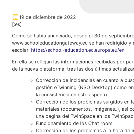
19 de diciembre de 2022
[:es]
Como se había anunciado, desde el 30 de septiembre,
www.schooleducationgateway.eu se han redirigido y 
escolar:
https://school-education.ec.europa.eu/en
En
ella
se
reflejan
l
as
informaciones
recibidas
por
par
de la
nueva
plataforma
,
tras
las dos
últimas
actualiza
Corrección de incidencias en cuanto a bús
gestión eTwinning (NSO Desktop) como en l
la consistencia en este aspecto.
Corrección de los problemas surgidos en la
materiales (documentos, imágenes..), así 
una página del TwinSpace
en los TwinSpace
Funcionamiento de los Chat room
Corrección de los problemas a la hora de i