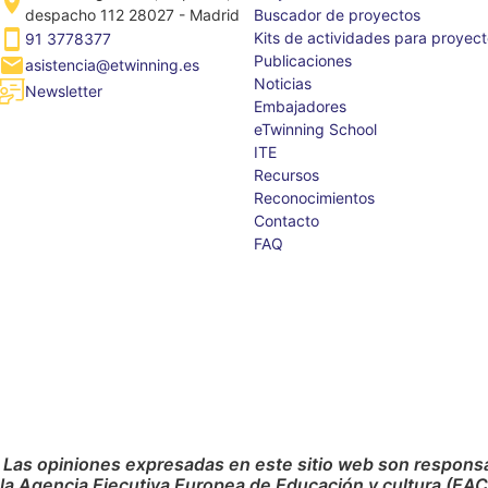
despacho 112 28027 - Madrid
Buscador de proyectos
Kits de actividades para proyec
91 3778377
Publicaciones
asistencia@etwinning.es
Noticias
Newsletter
Embajadores
eTwinning School
ITE
Recursos
Reconocimientos
Contacto
FAQ
 Las opiniones expresadas en este sitio web son responsab
 la Agencia Ejecutiva Europea de Educación y cultura (EA