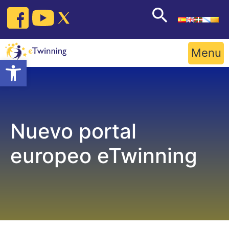
Skip
to
content
Menu
Open toolbar
Nuevo portal
europeo eTwinning