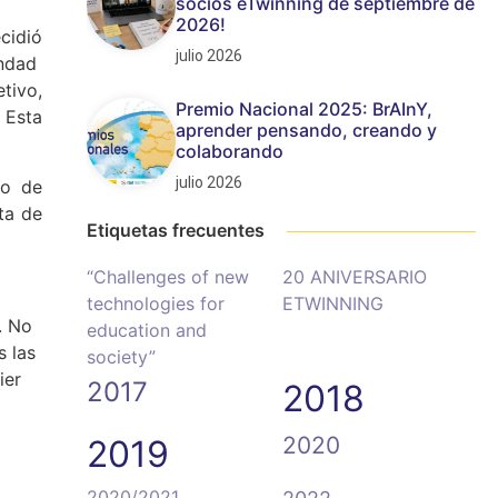
socios eTwinning de septiembre de
2026!
cidió
julio 2026
indad
tivo,
Premio Nacional 2025: BrAInY,
 Esta
aprender pensando, creando y
colaborando
julio 2026
do de
ta de
Etiquetas frecuentes
“Challenges of new
20 ANIVERSARIO
technologies for
ETWINNING
. No
education and
s las
society”
ier
2017
2018
2020
2019
2020/2021