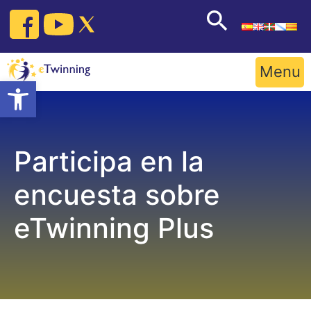
Skip
to
content
Menu
Open toolbar
Participa en la
encuesta sobre
eTwinning Plus