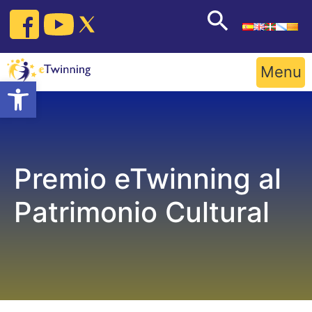
Skip
to
content
Menu
Open toolbar
Premio eTwinning al
Patrimonio Cultural