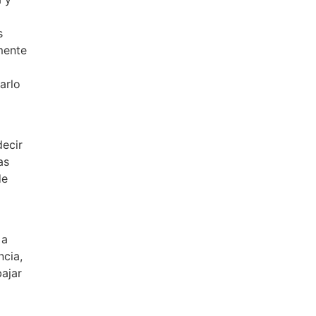
s
mente
arlo
decir
as
de
 a
ncia,
bajar