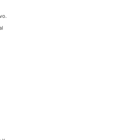
vo.
al
a y