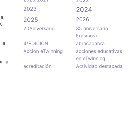
2022
2023
2024
a,
2025
2026
s
20Aniversario
35 aniversario
Erasmus+
 la
4ªEDICIÓN
abracadabra
Acción eTwinning
acciones educativas
en eTwinning
r la
acreditación
Actividad destacada