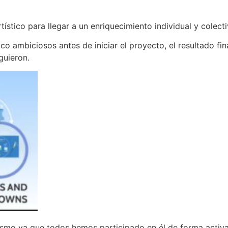
rtístico para llegar a un enriquecimiento individual y colecti
co ambiciosos antes de iniciar el proyecto, el resultado fin
guieron.
 mismo ya que todos hemos participado en él de forma activ