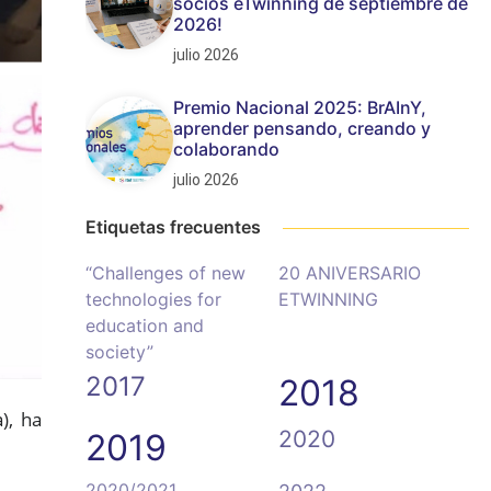
socios eTwinning de septiembre de
2026!
julio 2026
Premio Nacional 2025: BrAInY,
aprender pensando, creando y
colaborando
julio 2026
Etiquetas frecuentes
“Challenges of new
20 ANIVERSARIO
technologies for
ETWINNING
education and
society”
2017
2018
), ha
2020
2019
2020/2021