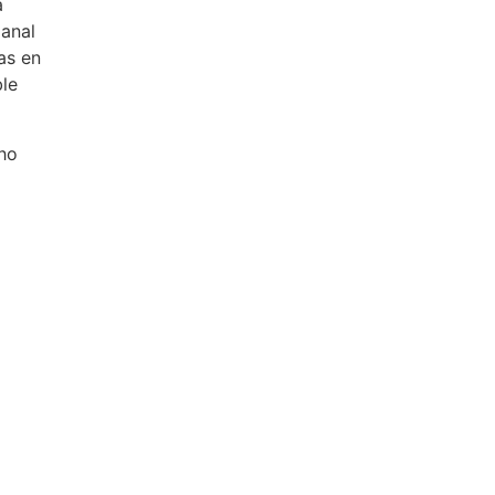
a
manal
as en
ble
ho