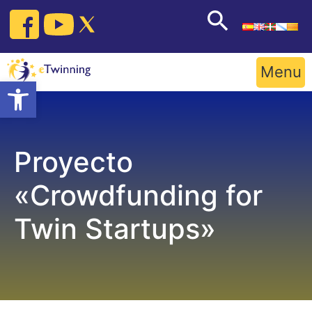
Skip
to
content
Menu
Open toolbar
Proyecto
«Crowdfunding for
Twin Startups»