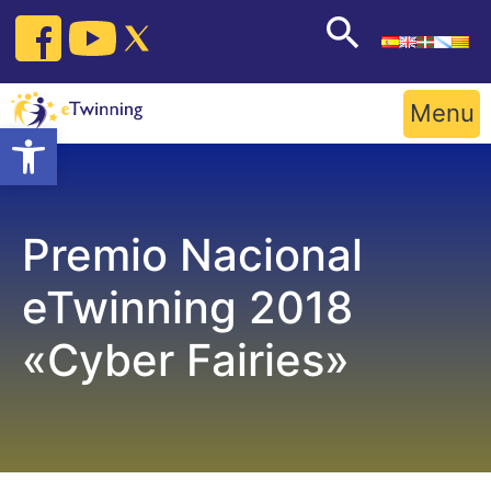
Skip
to
content
Menu
Open toolbar
Premio Nacional
eTwinning 2018
«Cyber Fairies»