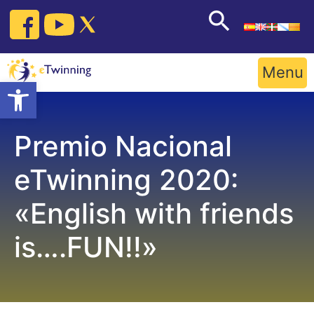
Skip
to
content
Menu
Open toolbar
Premio Nacional
eTwinning 2020:
«English with friends
is….FUN!!»