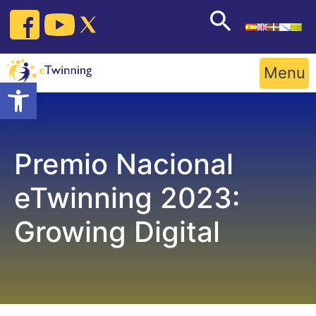
Skip
to
content
Menu
Open toolbar
Premio Nacional
eTwinning 2023:
Growing Digital