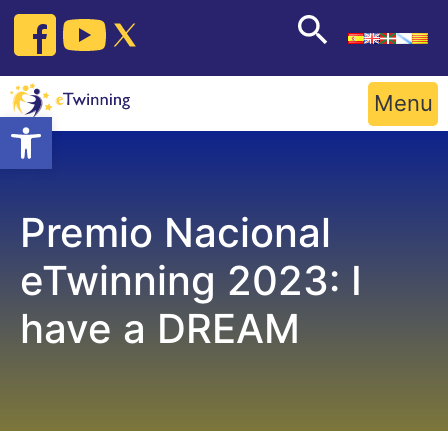
Skip
to
content
Menu
Open toolbar
Premio Nacional
eTwinning 2023: I
have a DREAM