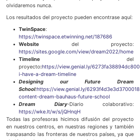
olvidaremos nunca.
Los resultados del proyecto pueden encontrase aquí:
TwinSpace
:
https://twinspace.etwinning.net/187686
Website
del proyecto:
https://sites.google.com/view/dream2022/home
Timeline
del
proyecto
:
https://view.genial.ly/6273fa38894dc80
i-have-a-dream-timeline
Designing our Future Dream
School
:
https://view.genial.ly/6293f4d3e3d37000185
content-dream-bauhaus-future-school
Dream Diary
-Diario colaborativo:
https://wke.lt/w/s/jQHnqH
Todas las profesoras hicimos difusión del proyecto
en nuestros centros, en nuestras regiones y también
traspasando las fronteras de nuestros países, ya que