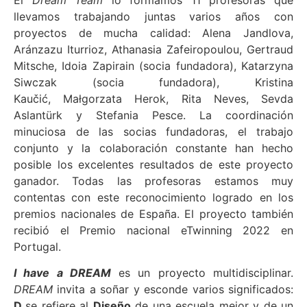
llevamos trabajando juntas varios años con
proyectos de mucha calidad: Alena Jandlova,
Aránzazu Iturrioz, Athanasia Zafeiropoulou, Gertraud
Mitsche, Idoia Zapirain (socia fundadora), Katarzyna
Siwczak (socia fundadora), Kristina
Kaučić, Małgorzata Herok, Rita Neves, Sevda
Aslantürk y Stefania Pesce. La coordinación
minuciosa de las socias fundadoras, el trabajo
conjunto y la colaboración constante han hecho
posible los excelentes resultados de este proyecto
ganador. Todas las profesoras estamos muy
contentas con este reconocimiento logrado en los
premios nacionales de España. El proyecto también
recibió el Premio nacional eTwinning 2022 en
Portugal.
I have a DREAM
es un proyecto multidisciplinar.
DREAM
invita a soñar y esconde varios significados:
D
se refiere al
Diseño
de una escuela mejor y de un