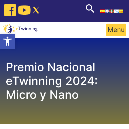
Skip
to
content
Menu
Open toolbar
Premio Nacional
eTwinning 2024:
Micro y Nano