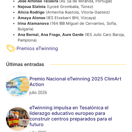
José Alfonso Teixeira
(AE Sá de Miranda, Portugal)
Najoua Slatnia
(Lyceé Grombalia, Túnez)
Alicia Rodrigo
(Armentia Ikastola, Vitoria-Gasteiz)
Amaya Alonso
(IES Etxebarri BHI, Vizcaya)
Irina Alamanova
(164 IBB Miguel de Cervantes, Sofía,
Bulgaria)
Ana Bernal, Ana Frago, Aure Garde
(IES Julio Caro Baroja,
Pamplona)
Premios eTwinning
Últimas entradas
Premio Nacional eTwinning 2025 ClimArt
Action
julio 2026
eTwinning impulsa en Tesalónica el
liderazgo educativo europeo para
construir centros preparados para el
futuro