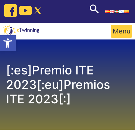
Skip
to
content
Menu
Open toolbar
[:es]Premio ITE
2023[:eu]Premios
ITE 2023[:]