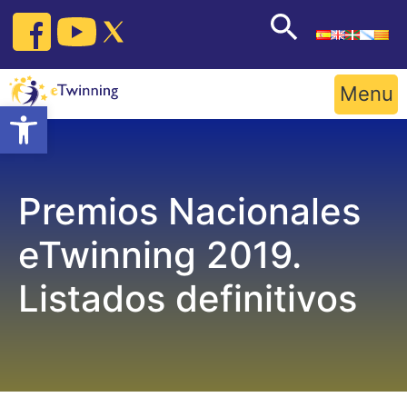
Skip
to
content
Menu
Open toolbar
Premios Nacionales
eTwinning 2019.
Listados definitivos