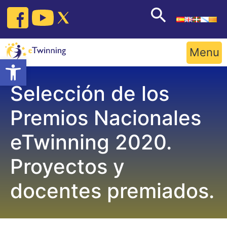
Skip
to
content
Menu
Open toolbar
Selección de los
Premios Nacionales
eTwinning 2020.
Proyectos y
docentes premiados.