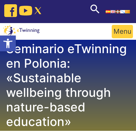
Skip
to
content
Menu
Open toolbar
Seminario eTwinning
en Polonia:
«Sustainable
wellbeing through
nature-based
education»