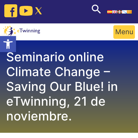
Skip
to
content
Menu
Open toolbar
Seminario online
Climate Change –
Saving Our Blue! in
eTwinning, 21 de
noviembre.