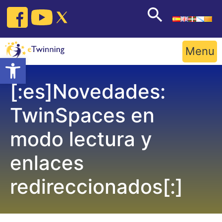
Skip
to
content
Menu
Open toolbar
[:es]Novedades:
TwinSpaces en
modo lectura y
enlaces
redireccionados[:]