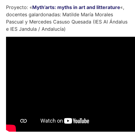
Proyecto: «
Myth’arts: myths in art and litterature
«,
docentes galardonadas: Matilde María Morales
Pascual y Mercedes Casuso Quesada (IES Al Ándalus
e IES Jandula / Andalucía)