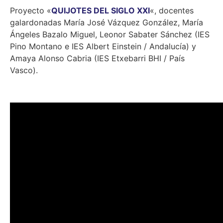
Proyecto «
QUIJOTES DEL SIGLO XXI
«, docentes
galardonadas María José Vázquez González, María
Ángeles Bazalo Miguel, Leonor Sabater Sánchez (IES
Pino Montano e IES Albert Einstein / Andalucía) y
Amaya Alonso Cabria (IES Etxebarri BHI / País
Vasco).