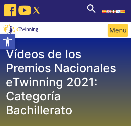
Skip
to
content
Menu
Open toolbar
Vídeos de los
Premios Nacionales
eTwinning 2021:
Categoría
Bachillerato