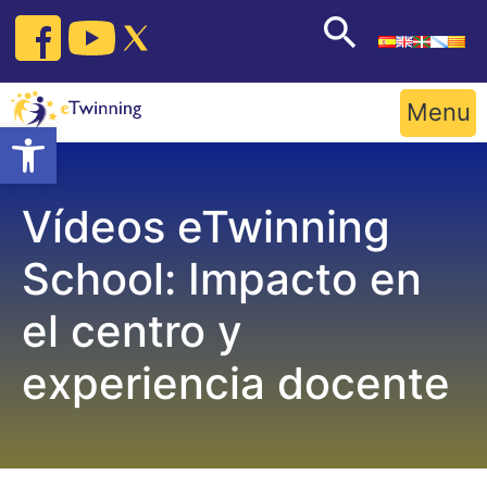
Skip
to
content
Menu
Open toolbar
Vídeos eTwinning
School: Impacto en
el centro y
experiencia docente