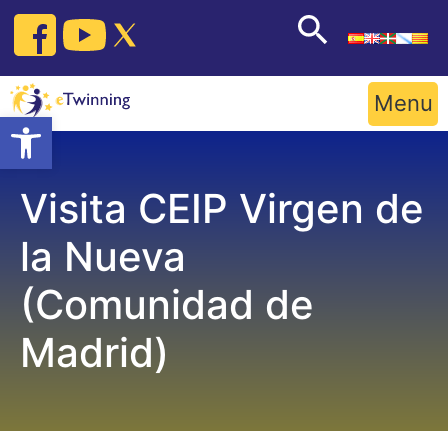
Skip
to
content
Menu
Open toolbar
Visita CEIP Virgen de
la Nueva
(Comunidad de
Madrid)