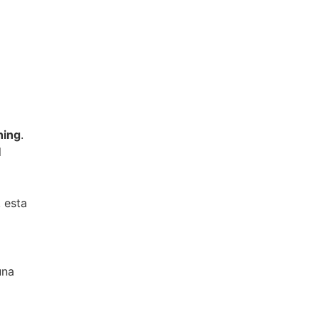
ning
.
l
 esta
una