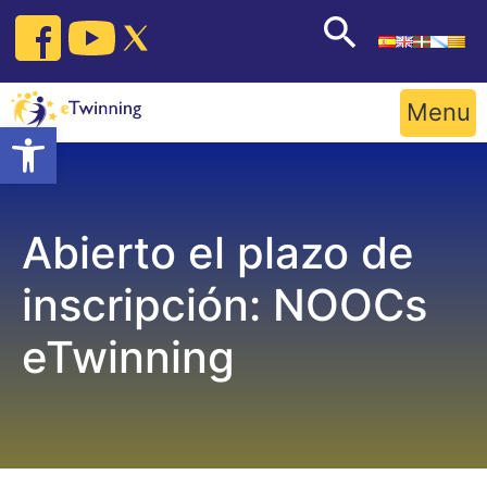
Skip
to
content
Menu
Open toolbar
Abierto el plazo de
inscripción: NOOCs
eTwinning