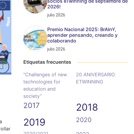
socios eTwinning de septiembre de
2026!
julio 2026
Premio Nacional 2025: BrAInY,
aprender pensando, creando y
colaborando
julio 2026
Etiquetas frecuentes
“Challenges of new
20 ANIVERSARIO
technologies for
ETWINNING
education and
society”
2017
2018
2020
2019
a
ollar
2020/2021