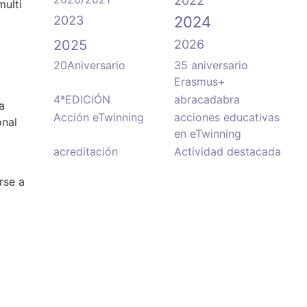
2022
multi
2023
2024
2025
2026
20Aniversario
35 aniversario
Erasmus+
4ªEDICIÓN
abracadabra
a
Acción eTwinning
acciones educativas
onal
en eTwinning
acreditación
Actividad destacada
rse a