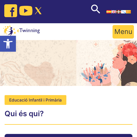
Skip
to
content
Menu
Open toolbar
Educació Infantil i Primària
Qui és qui?