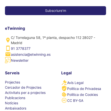
eTwinning
C/ Torrelaguna 58, 1ª planta, despacho 112 28027 -
Madrid
91 3778377
asistencia@etwinning.es
Newsletter
Serveis
Legal
Projectes
Avís Legal
Cercador de Projectes
Política de Privadesa
Activitats per a projectes
Política de Cookies
Publicacions
CC BY-SA
Notícies
Ambaixadors