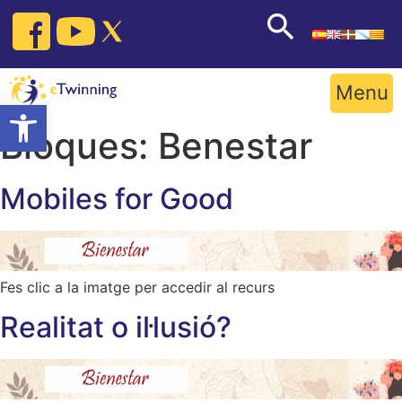
Skip
to
content
Menu
Open toolbar
Bloques:
Benestar
Mobiles for Good
Fes clic a la imatge per accedir al recurs
Realitat o il·lusió?