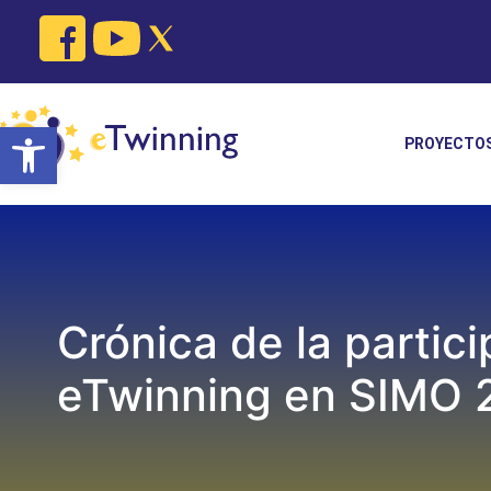
Skip
to
content
Open toolbar
PROYECTO
Crónica de la partic
eTwinning en SIMO 