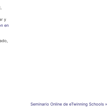
,
ar y
ón en
ado,
Seminario Online de eTwinning Schools »