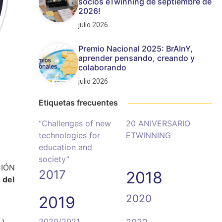
socios eTwinning de septiembre de
2026!
julio 2026
Premio Nacional 2025: BrAInY,
aprender pensando, creando y
colaborando
julio 2026
Etiquetas frecuentes
“Challenges of new
20 ANIVERSARIO
technologies for
ETWINNING
education and
society”
IÓN
2017
2018
 del
2020
2019
2020/2021
,)