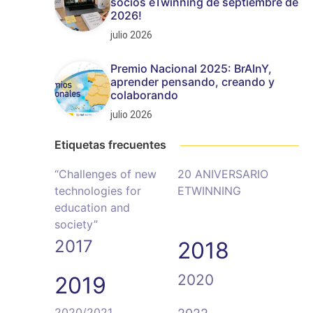
socios eTwinning de septiembre de
2026!
julio 2026
Premio Nacional 2025: BrAInY,
aprender pensando, creando y
colaborando
julio 2026
Etiquetas frecuentes
“Challenges of new
20 ANIVERSARIO
technologies for
ETWINNING
education and
society”
2017
2018
2020
2019
2020/2021