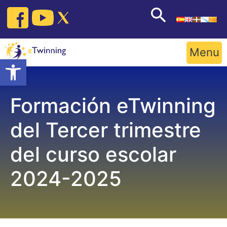
Skip
to
content
Menu
Open toolbar
Formación eTwinning
del Tercer trimestre
del curso escolar
2024-2025