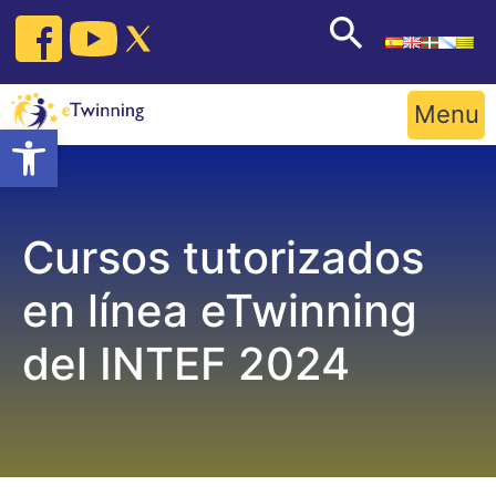
Skip
to
content
Menu
Open toolbar
Cursos tutorizados
en línea eTwinning
del INTEF 2024