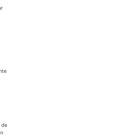
ar
nte
s de
ón