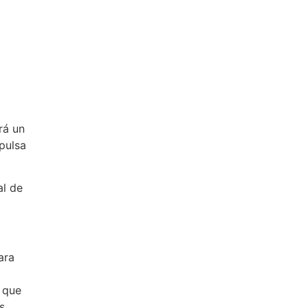
rá un
 pulsa
al de
ara
 que
s