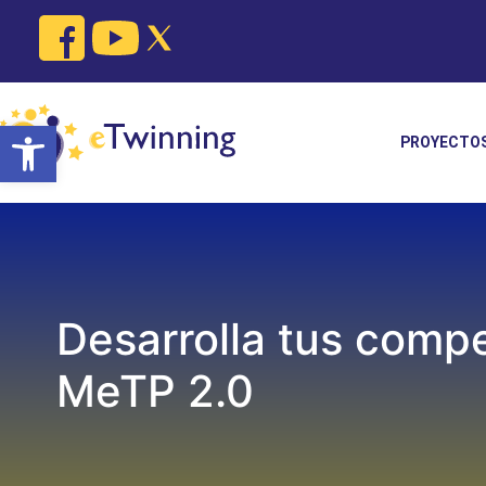
Skip
to
content
Open toolbar
PROYECTO
Desarrolla tus comp
MeTP 2.0