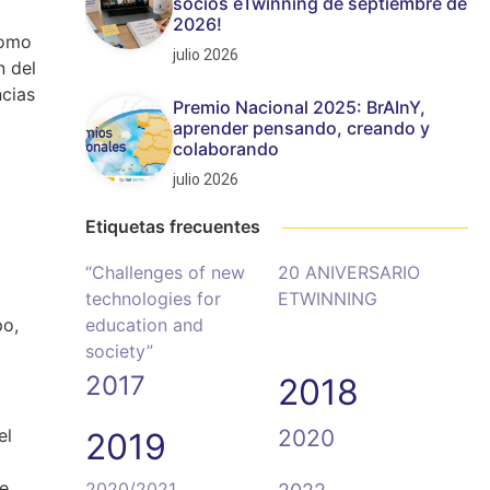
socios eTwinning de septiembre de
2026!
como
julio 2026
n del
ncias
Premio Nacional 2025: BrAInY,
aprender pensando, creando y
colaborando
julio 2026
Etiquetas frecuentes
“Challenges of new
20 ANIVERSARIO
technologies for
ETWINNING
po,
education and
society”
2017
2018
el
2020
2019
te
2020/2021