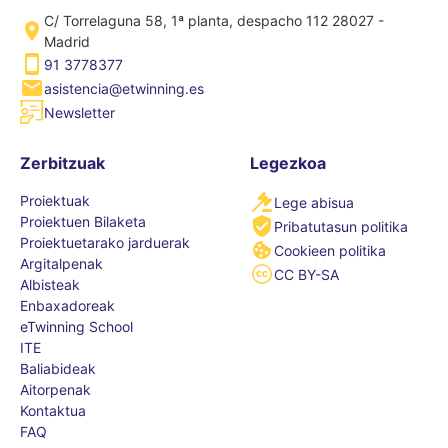
C/ Torrelaguna 58, 1ª planta, despacho 112 28027 -
Madrid
91 3778377
asistencia@etwinning.es
Newsletter
Zerbitzuak
Legezkoa
Proiektuak
Lege abisua
Proiektuen Bilaketa
Pribatutasun politika
Proiektuetarako jarduerak
Cookieen politika
Argitalpenak
CC BY-SA
Albisteak
Enbaxadoreak
eTwinning School
ITE
Baliabideak
Aitorpenak
Kontaktua
FAQ