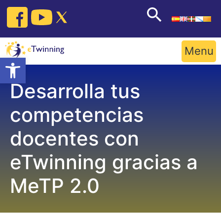
Skip
to
content
Menu
Open toolbar
Desarrolla tus
competencias
docentes con
eTwinning gracias a
MeTP 2.0