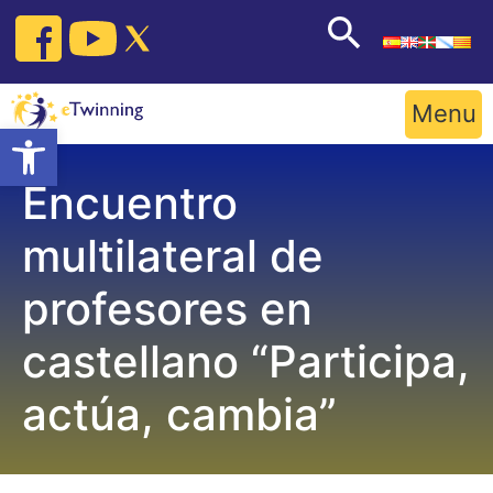
Skip
to
content
Menu
Open toolbar
Encuentro
multilateral de
profesores en
castellano “Participa,
actúa, cambia”