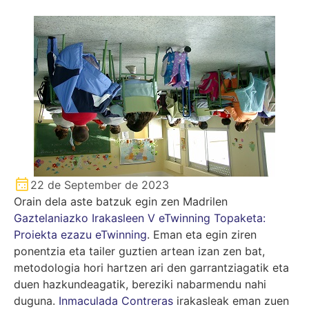
22 de September de 2023
Orain dela aste batzuk egin zen Madrilen
Gaztelaniazko Irakasleen V eTwinning Topaketa:
Proiekta ezazu eTwinning
. Eman eta egin ziren
ponentzia eta tailer guztien artean izan zen bat,
metodologia hori hartzen ari den garrantziagatik eta
duen hazkundeagatik, bereziki nabarmendu nahi
duguna.
Inmaculada Contreras
irakasleak eman zuen