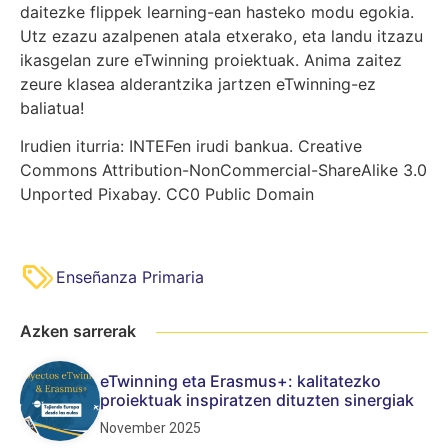
daitezke flippek learning-ean hasteko modu egokia.
Utz ezazu azalpenen atala etxerako, eta landu itzazu
ikasgelan zure eTwinning proiektuak. Anima zaitez
zeure klasea alderantzika jartzen eTwinning-ez
baliatua!
Irudien iturria: INTEFen irudi bankua. Creative
Commons Attribution-NonCommercial-ShareAlike 3.0
Unported Pixabay. CC0 Public Domain
Enseñanza Primaria
Azken sarrerak
eTwinning eta Erasmus+: kalitatezko
proiektuak inspiratzen dituzten sinergiak
November 2025