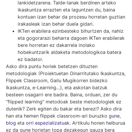
lankidetzarena. Talde-lanak berdinen arteko
ikaskuntza errazten eta laguntzen du, baina
kontuan izan behar da prozesu horretan guztian
irakasleak izan behar duela gidari.
IKTen erabilera ezinbesteko bihurtzen da, nahiz
eta gogorarazi beharra dagoen IKTen erabilerak
bere horretan ez dakarrela inolako
hobekuntzarik aldaketa metodologikoa batera
ez badator.
Asko dira puntu horiek betetzen dituzten
metodologiak (Proiektuetan Oinarritutako Ikaskuntza,
Flippek Classroom, Gailu Mugikorren bidezko
Ikaskuntza, e-Learning…), eta askotan batzuk
besteen osagarri ere badira. Baina, orduan, zer du
“flipped learning” metodoak beste metodologiek ez
dutenik? Zerk egiten du bakar eta berezi? Asko dira
han eta hemen flippek classroom-ari buruzko
gune
,
blog
eta
orri espezializatuak.
Artikulu honen helburua
ez da gune horietan topa dezakegun gauza bera