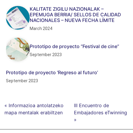
KALITATE ZIGILU NAZIONALAK –
EPEMUGA BERRIA/ SELLOS DE CALIDAD
NACIONALES – NUEVA FECHA LÍMITE
March 2024
Prototipo de proyecto “Festival de cine”
September 2023
Prototipo de proyecto ‘Regreso al futuro’
September 2023
« Informazioa antolatzeko
III Encuentro de
mapa mentalak erabiltzen
Embajadores eTwinning
»