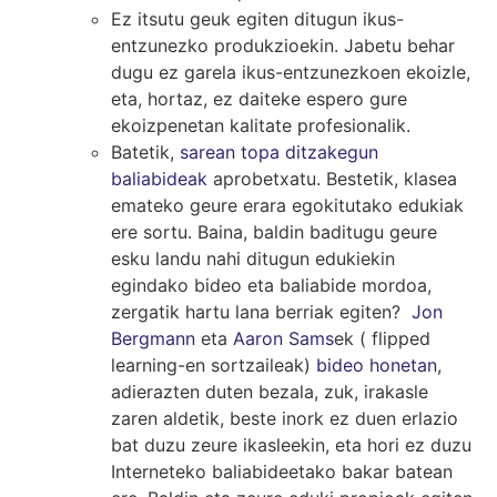
Ez itsutu geuk egiten ditugun ikus-
entzunezko produkzioekin. Jabetu behar
dugu ez garela ikus-entzunezkoen ekoizle,
eta, hortaz, ez daiteke espero gure
ekoizpenetan kalitate profesionalik.
Batetik,
sarean topa ditzakegun
baliabideak
aprobetxatu. Bestetik, klasea
emateko geure erara egokitutako edukiak
ere sortu. Baina, baldin baditugu geure
esku landu nahi ditugun edukiekin
egindako bideo eta baliabide mordoa,
zergatik hartu lana berriak egiten?
Jon
Bergmann
eta
Aaron Sams
ek ( flipped
learning-en sortzaileak)
bideo honetan
,
adierazten duten bezala, zuk, irakasle
zaren aldetik, beste inork ez duen erlazio
bat duzu zeure ikasleekin, eta hori ez duzu
Interneteko baliabideetako bakar batean