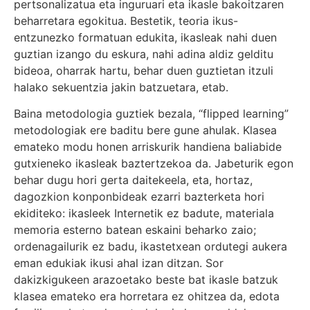
pertsonalizatua eta inguruari eta ikasle bakoitzaren
beharretara egokitua. Bestetik, teoria ikus-
entzunezko formatuan edukita, ikasleak nahi duen
guztian izango du eskura, nahi adina aldiz gelditu
bideoa, oharrak hartu, behar duen guztietan itzuli
halako sekuentzia jakin batzuetara, etab.
Baina metodologia guztiek bezala, “flipped learning”
metodologiak ere baditu bere gune ahulak. Klasea
emateko modu honen arriskurik handiena baliabide
gutxieneko ikasleak baztertzekoa da. Jabeturik egon
behar dugu hori gerta daitekeela, eta, hortaz,
dagozkion konponbideak ezarri bazterketa hori
ekiditeko: ikasleek Internetik ez badute, materiala
memoria esterno batean eskaini beharko zaio;
ordenagailurik ez badu, ikastetxean ordutegi aukera
eman edukiak ikusi ahal izan ditzan. Sor
dakizkigukeen arazoetako beste bat ikasle batzuk
klasea emateko era horretara ez ohitzea da, edota