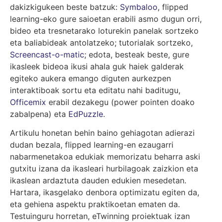
dakizkigukeen beste batzuk:
Symbaloo
, flipped
learning-eko gure saioetan erabili asmo dugun orri,
bideo eta tresnetarako loturekin panelak sortzeko
eta baliabideak antolatzeko; tutorialak sortzeko,
Screencast-o-matic
; edota, besteak beste, gure
ikasleek bideoa ikusi ahala guk haiek galderak
egiteko aukera emango diguten aurkezpen
interaktiboak sortu eta editatu nahi baditugu,
Officemix
erabil dezakegu (power pointen doako
zabalpena) eta
EdPuzzle
.
Artikulu honetan behin baino gehiagotan adierazi
dudan bezala, flipped learning-en ezaugarri
nabarmenetakoa edukiak memorizatu beharra aski
gutxitu izana da ikasleari hurbilagoak zaizkion eta
ikaslean ardaztuta dauden edukien mesedetan.
Hartara, ikasgelako denbora optimizatu egiten da,
eta gehiena aspektu praktikoetan ematen da.
Testuinguru horretan, eTwinning proiektuak izan