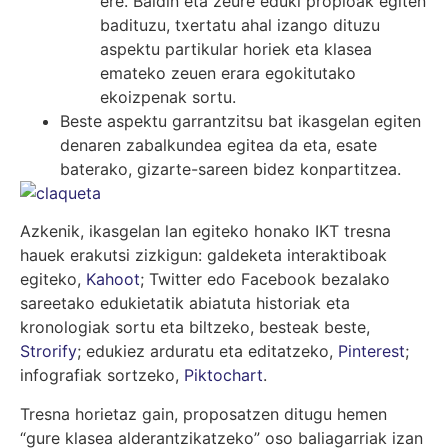
ere. Baldin eta zeure eduki propioak egiten
badituzu, txertatu ahal izango dituzu
aspektu partikular horiek eta klasea
emateko zeuen erara egokitutako
ekoizpenak sortu.
Beste aspektu garrantzitsu bat ikasgelan egiten
denaren zabalkundea egitea da eta, esate
baterako, gizarte-sareen bidez konpartitzea.
Azkenik, ikasgelan lan egiteko honako IKT tresna
hauek erakutsi zizkigun: galdeketa interaktiboak
egiteko,
Kahoot
; Twitter edo Facebook bezalako
sareetako edukietatik abiatuta historiak eta
kronologiak sortu eta biltzeko, besteak beste,
Strorify
; edukiez arduratu eta editatzeko,
Pinterest
;
infografiak sortzeko,
Piktochart
.
Tresna horietaz gain, proposatzen ditugu hemen
“gure klasea alderantzikatzeko” oso baliagarriak izan