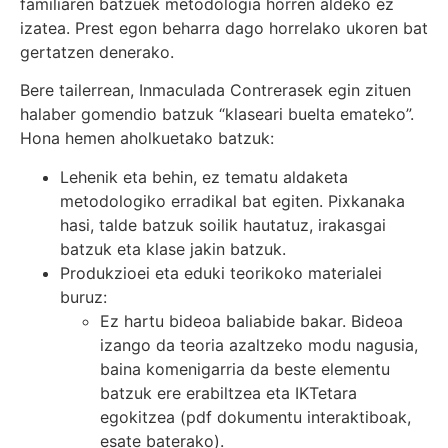
familiaren batzuek metodologia horren aldeko ez
izatea. Prest egon beharra dago horrelako ukoren bat
gertatzen denerako.
Bere tailerrean, Inmaculada Contrerasek egin zituen
halaber gomendio batzuk “klaseari buelta emateko”.
Hona hemen aholkuetako batzuk:
Lehenik eta behin, ez tematu aldaketa
metodologiko erradikal bat egiten. Pixkanaka
hasi, talde batzuk soilik hautatuz, irakasgai
batzuk eta klase jakin batzuk.
Produkzioei eta eduki teorikoko materialei
buruz:
Ez hartu bideoa baliabide bakar. Bideoa
izango da teoria azaltzeko modu nagusia,
baina komenigarria da beste elementu
batzuk ere erabiltzea eta IKTetara
egokitzea (pdf dokumentu interaktiboak,
esate baterako).