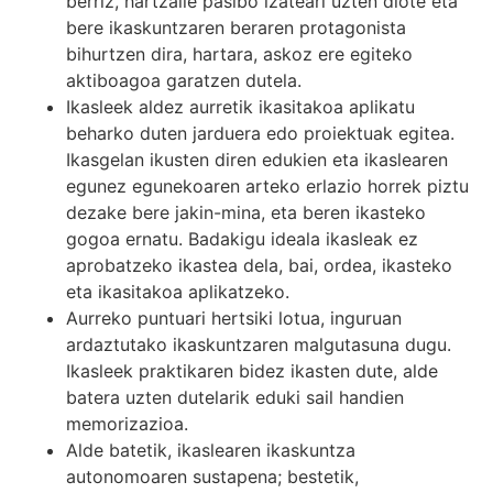
berriz, hartzaile pasibo izateari uzten diote eta
bere ikaskuntzaren beraren protagonista
bihurtzen dira, hartara, askoz ere egiteko
aktiboagoa garatzen dutela.
Ikasleek aldez aurretik ikasitakoa aplikatu
beharko duten jarduera edo proiektuak egitea.
Ikasgelan ikusten diren edukien eta ikaslearen
egunez egunekoaren arteko erlazio horrek piztu
dezake bere jakin-mina, eta beren ikasteko
gogoa ernatu. Badakigu ideala ikasleak ez
aprobatzeko ikastea dela, bai, ordea, ikasteko
eta ikasitakoa aplikatzeko.
Aurreko puntuari hertsiki lotua, inguruan
ardaztutako ikaskuntzaren malgutasuna dugu.
Ikasleek praktikaren bidez ikasten dute, alde
batera uzten dutelarik eduki sail handien
memorizazioa.
Alde batetik, ikaslearen ikaskuntza
autonomoaren sustapena; bestetik,