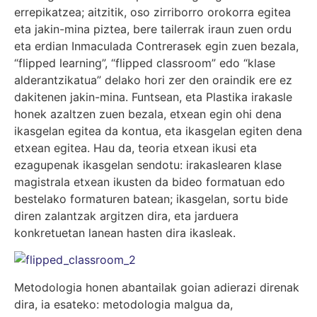
errepikatzea; aitzitik, oso zirriborro orokorra egitea
eta jakin-mina piztea, bere tailerrak iraun zuen ordu
eta erdian Inmaculada Contrerasek egin zuen bezala,
“flipped learning”, “flipped classroom” edo “klase
alderantzikatua” delako hori zer den oraindik ere ez
dakitenen jakin-mina. Funtsean, eta Plastika irakasle
honek azaltzen zuen bezala, etxean egin ohi dena
ikasgelan egitea da kontua, eta ikasgelan egiten dena
etxean egitea. Hau da, teoria etxean ikusi eta
ezagupenak ikasgelan sendotu: irakaslearen klase
magistrala etxean ikusten da bideo formatuan edo
bestelako formaturen batean; ikasgelan, sortu bide
diren zalantzak argitzen dira, eta jarduera
konkretuetan lanean hasten dira ikasleak.
Metodologia honen abantailak goian adierazi direnak
dira, ia esateko: metodologia malgua da,