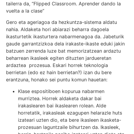
tailerra da, “Flipped Classroom. Aprender dando la
vuelta a la clase”
Gero eta ageriagoa da hezkuntza-sistema aldatu
nahia. Aldaketa hori abiarazi beharra dagoela
ikasturtetik ikasturtera nabarmenagoa da. Jabeturik
gaude garrantzizkoa dela irakaste-ikaste eduki jakin
batzuen zerrenda luze bat memorizatzean ardaztu
beharrean ikasleek egiten dituzten jardueretan
ardaztea prozesua. Eskari horrek teknologia
berrietan (edo ez hain berrietan?) izan du bere
erantzuna, honako sei puntu komun hauetan:
Klase espositiboen kopurua nabarmen
murriztea. Horrek aldaketa dakar bai
irakaslearen bai ikaslearen rolean. Alde
horretatik, irakasleak ezagupen helarazle huts
izateari uzten dio, eta bere ikasleen ikasketa-
prozesuan laguntzaile bihurtzen da. Ikasleek,