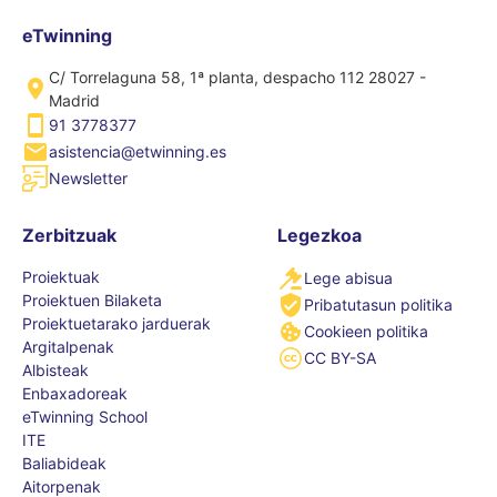
eTwinning
C/ Torrelaguna 58, 1ª planta, despacho 112 28027 -
Madrid
91 3778377
asistencia@etwinning.es
Newsletter
Zerbitzuak
Legezkoa
Proiektuak
Lege abisua
Proiektuen Bilaketa
Pribatutasun politika
Proiektuetarako jarduerak
Cookieen politika
Argitalpenak
CC BY-SA
Albisteak
Enbaxadoreak
eTwinning School
ITE
Baliabideak
Aitorpenak