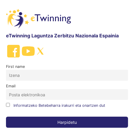
eTwinning Laguntza Zerbitzu Nazionala Espainia
First name
Email
Informatzeko Betebeharra irakurri eta onartzen dut