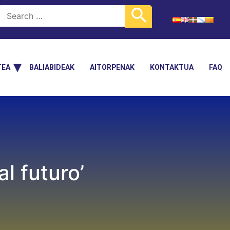
TEA
BALIABIDEAK
AITORPENAK
KONTAKTUA
FAQ
l futuro’