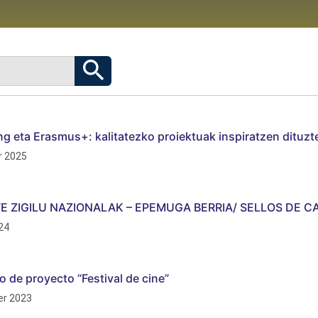
g eta Erasmus+: kalitatezko proiektuak inspiratzen dituzt
 2025
TE ZIGILU NAZIONALAK – EPEMUGA BERRIA/ SELLOS DE C
24
o de proyecto “Festival de cine”
r 2023