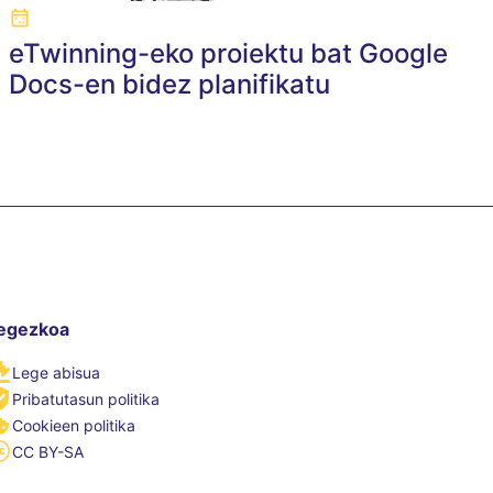
eTwinning-eko proiektu bat Google
Docs-en bidez planifikatu
egezkoa
Lege abisua
Pribatutasun politika
Cookieen politika
CC BY-SA