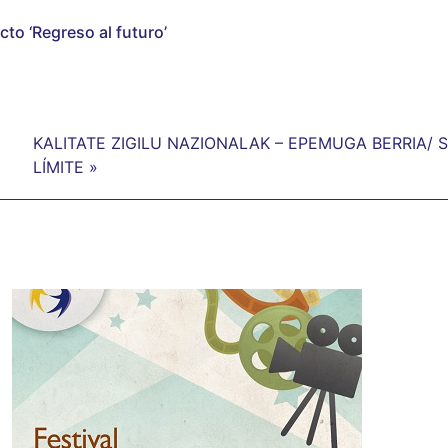
cto ‘Regreso al futuro’
KALITATE ZIGILU NAZIONALAK – EPEMUGA BERRIA/
LÍMITE »