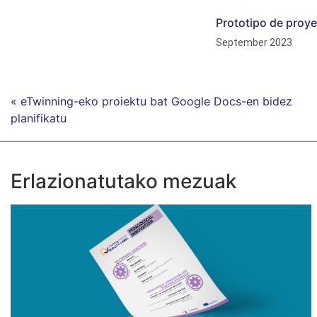
Prototipo de proye
September 2023
« eTwinning-eko proiektu bat Google Docs-en bidez
planifikatu
Erlazionatutako mezuak