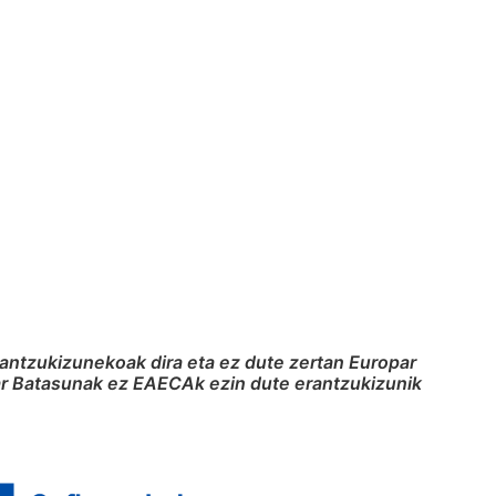
rantzukizunekoak dira eta ez dute zertan Europar
par Batasunak ez EAECAk ezin dute erantzukizunik