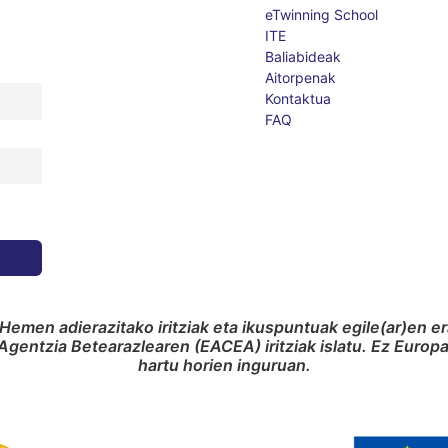
eTwinning School
ITE
Baliabideak
Aitorpenak
Kontaktua
FAQ
Hemen adierazitako iritziak eta ikuspuntuak egile(ar)en e
gentzia Betearazlearen (EACEA) iritziak islatu. Ez Euro
hartu horien inguruan.