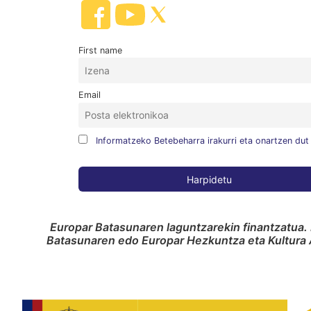
First name
Email
Informatzeko Betebeharra irakurri eta onartzen dut
Europar Batasunaren laguntzarekin finantzatua. 
Batasunaren edo Europar Hezkuntza eta Kultura A