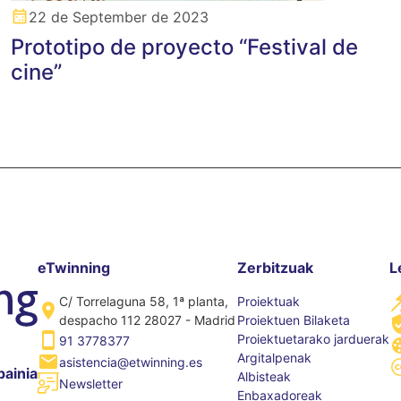
22 de September de 2023
Prototipo de proyecto “Festival de
cine”
eTwinning
Zerbitzuak
L
C/ Torrelaguna 58, 1ª planta,
Proiektuak
despacho 112 28027 - Madrid
Proiektuen Bilaketa
Proiektuetarako jarduerak
91 3778377
Argitalpenak
asistencia@etwinning.es
painia
Albisteak
Newsletter
Enbaxadoreak