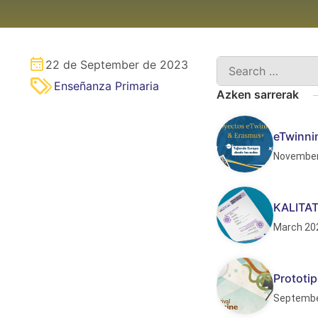
22 de September de 2023
Enseñanza Primaria
Azken sarrerak
eTwinnin
November
KALITA
March 20
Prototip
Septembe