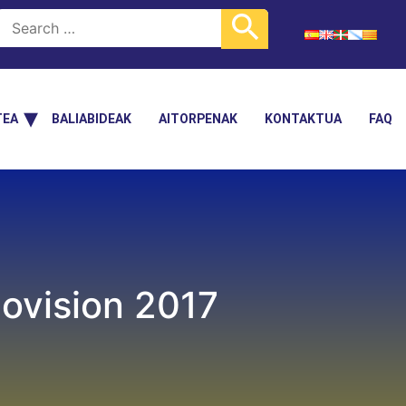
TEA
BALIABIDEAK
AITORPENAK
KONTAKTUA
FAQ
lovision 2017