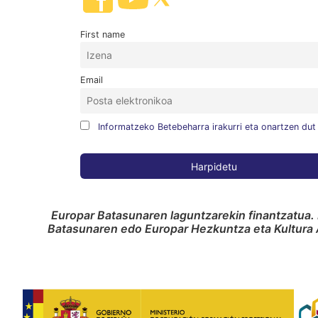
First name
Email
Informatzeko Betebeharra irakurri eta onartzen dut
Europar Batasunaren laguntzarekin finantzatua. 
Batasunaren edo Europar Hezkuntza eta Kultura A