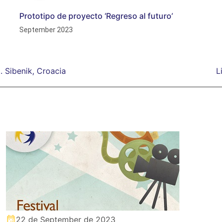
Prototipo de proyecto ‘Regreso al futuro’
September 2023
. Sibenik, Croacia
L
22 de September de 2023