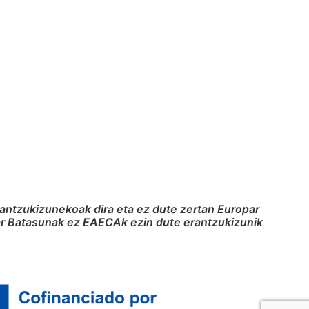
rantzukizunekoak dira eta ez dute zertan Europar
par Batasunak ez EAECAk ezin dute erantzukizunik