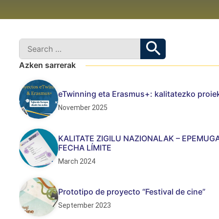
Azken sarrerak
eTwinning eta Erasmus+: kalitatezko proiek
November 2025
KALITATE ZIGILU NAZIONALAK – EPEMUGA
FECHA LÍMITE
March 2024
Prototipo de proyecto “Festival de cine”
September 2023