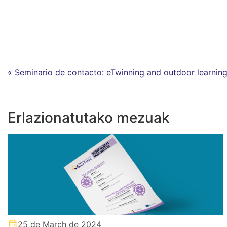
« Seminario de contacto: eTwinning and outdoor learning
Erlazionatutako mezuak
25 de March de 2024