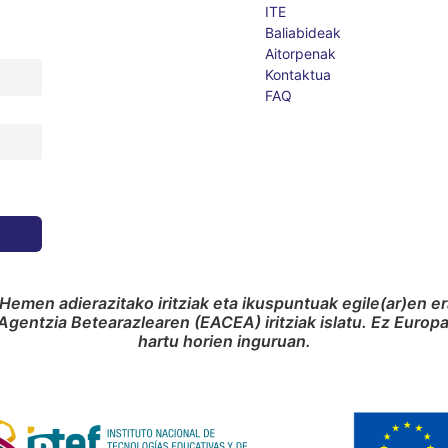
ITE
Baliabideak
Aitorpenak
Kontaktua
FAQ
Hemen adierazitako iritziak eta ikuspuntuak egile(ar)en e
gentzia Betearazlearen (EACEA) iritziak islatu. Ez Euro
hartu horien inguruan.