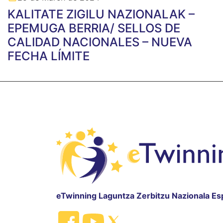
KALITATE ZIGILU NAZIONALAK –
EPEMUGA BERRIA/ SELLOS DE
CALIDAD NACIONALES – NUEVA
FECHA LÍMITE
eTwinning Laguntza Zerbitzu Nazionala Es