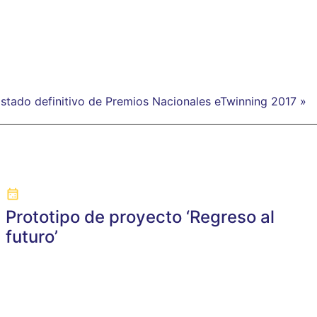
istado definitivo de Premios Nacionales eTwinning 2017 »
Prototipo de proyecto ‘Regreso al
futuro’