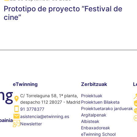
Prototipo de proyecto “Festival de
cine”
eTwinning
Zerbitzuak
L
C/ Torrelaguna 58, 1ª planta,
Proiektuak
despacho 112 28027 - Madrid
Proiektuen Bilaketa
Proiektuetarako jarduerak
91 3778377
Argitalpenak
asistencia@etwinning.es
painia
Albisteak
Newsletter
Enbaxadoreak
eTwinning School