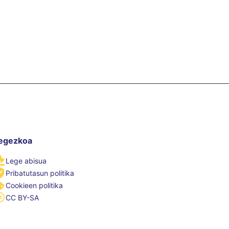
egezkoa
Lege abisua
Pribatutasun politika
Cookieen politika
CC BY-SA