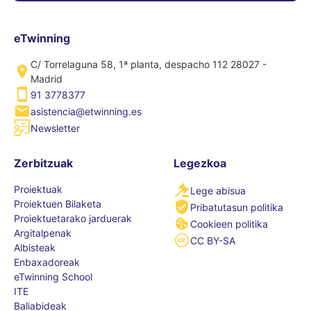
eTwinning
C/ Torrelaguna 58, 1ª planta, despacho 112 28027 -
Madrid
91 3778377
asistencia@etwinning.es
Newsletter
Zerbitzuak
Legezkoa
Proiektuak
Lege abisua
Proiektuen Bilaketa
Pribatutasun politika
Proiektuetarako jarduerak
Cookieen politika
Argitalpenak
CC BY-SA
Albisteak
Enbaxadoreak
eTwinning School
ITE
Baliabideak