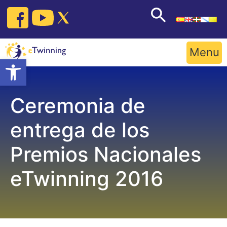
Skip
to
content
Menu
Open toolbar
Ceremonia de
entrega de los
Premios Nacionales
eTwinning 2016