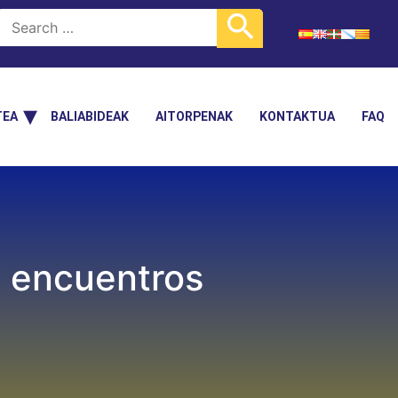
TEA
BALIABIDEAK
AITORPENAK
KONTAKTUA
FAQ
s encuentros