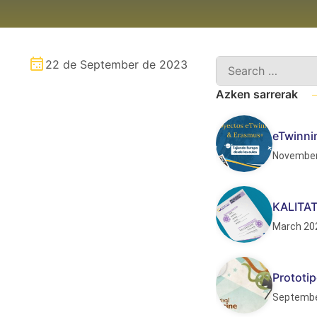
22 de September de 2023
Azken sarrerak
eTwinnin
November
KALITA
March 20
Prototip
Septembe