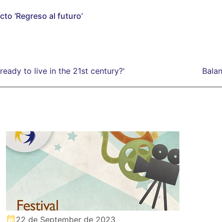
cto ‘Regreso al futuro’
eady to live in the 21st century?'
Bala
22 de September de 2023