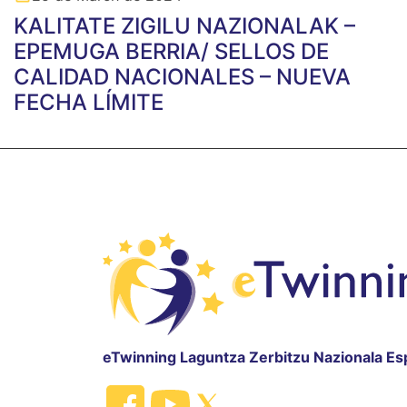
KALITATE ZIGILU NAZIONALAK –
EPEMUGA BERRIA/ SELLOS DE
CALIDAD NACIONALES – NUEVA
FECHA LÍMITE
eTwinning Laguntza Zerbitzu Nazionala Es