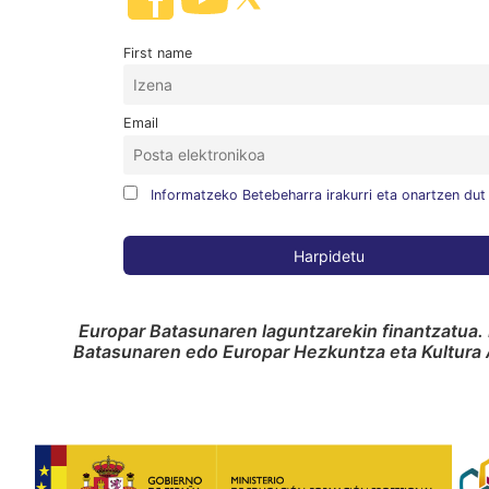
First name
Email
Informatzeko Betebeharra irakurri eta onartzen dut
Europar Batasunaren laguntzarekin finantzatua. 
Batasunaren edo Europar Hezkuntza eta Kultura A