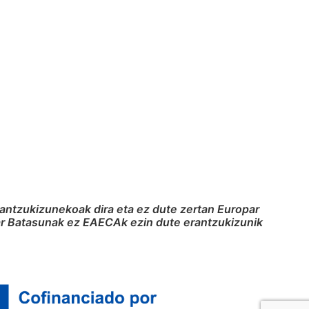
rantzukizunekoak dira eta ez dute zertan Europar
par Batasunak ez EAECAk ezin dute erantzukizunik