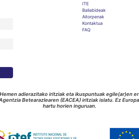
ITE
Baliabideak
Aitorpenak
Kontaktua
FAQ
Hemen adierazitako iritziak eta ikuspuntuak egile(ar)en e
gentzia Betearazlearen (EACEA) iritziak islatu. Ez Euro
hartu horien inguruan.