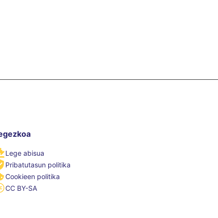
egezkoa
Lege abisua
Pribatutasun politika
Cookieen politika
CC BY-SA