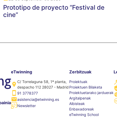
Prototipo de proyecto “Festival de
cine”
eTwinning
Zerbitzuak
L
C/ Torrelaguna 58, 1ª planta,
Proiektuak
despacho 112 28027 - Madrid
Proiektuen Bilaketa
Proiektuetarako jarduerak
91 3778377
Argitalpenak
asistencia@etwinning.es
painia
Albisteak
Newsletter
Enbaxadoreak
eTwinning School