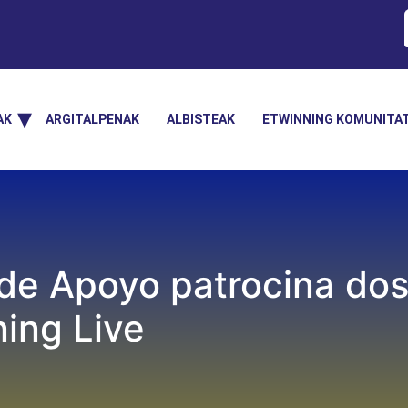
AK
ARGITALPENAK
ALBISTEAK
ETWINNING KOMUNITA
l de Apoyo patrocina do
ning Live