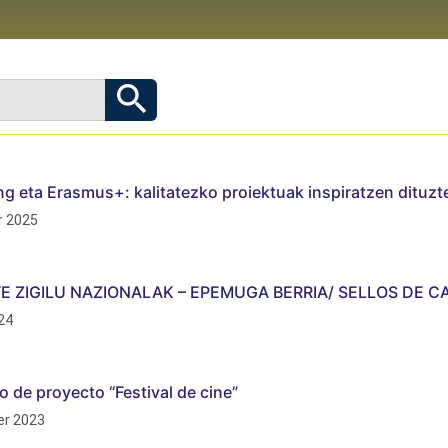
g eta Erasmus+: kalitatezko proiektuak inspiratzen dituzt
 2025
TE ZIGILU NAZIONALAK – EPEMUGA BERRIA/ SELLOS DE C
24
o de proyecto “Festival de cine”
r 2023