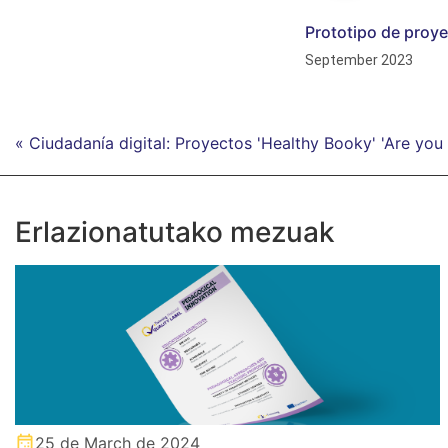
Prototipo de proye
September 2023
« Ciudadanía digital: Proyectos 'Healthy Booky' 'Are you r
Erlazionatutako mezuak
25 de March de 2024