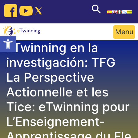
Skip
to
content
Menu
Open toolbar
eTwinning en la
investigación: TFG
La Perspective
Actionnelle et les
Tice: eTwinning pour
L’Enseignement-
Apprentissage du Fle