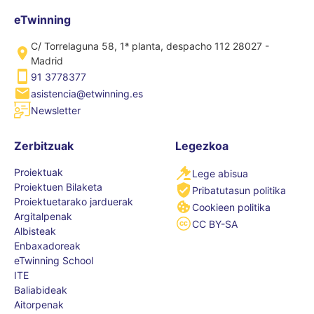
eTwinning
C/ Torrelaguna 58, 1ª planta, despacho 112 28027 -
Madrid
91 3778377
asistencia@etwinning.es
Newsletter
Zerbitzuak
Legezkoa
Proiektuak
Lege abisua
Proiektuen Bilaketa
Pribatutasun politika
Proiektuetarako jarduerak
Cookieen politika
Argitalpenak
CC BY-SA
Albisteak
Enbaxadoreak
eTwinning School
ITE
Baliabideak
Aitorpenak