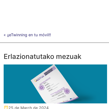
« ¡¡eTwinning en tu móvil!!
Erlazionatutako mezuak
25 de March de 2024