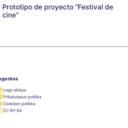
Prototipo de proyecto “Festival de
cine”
egezkoa
Lege abisua
Pribatutasun politika
Cookieen politika
CC BY-SA