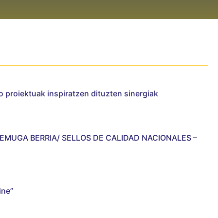
 proiektuak inspiratzen dituzten sinergiak
PEMUGA BERRIA/ SELLOS DE CALIDAD NACIONALES –
ine”