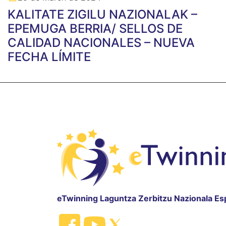
KALITATE ZIGILU NAZIONALAK –
EPEMUGA BERRIA/ SELLOS DE
CALIDAD NACIONALES – NUEVA
FECHA LÍMITE
eTwinning Laguntza Zerbitzu Nazionala Es