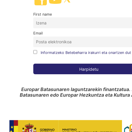
First name
Email
Informatzeko Betebeharra irakurri eta onartzen dut
Europar Batasunaren laguntzarekin finantzatua. 
Batasunaren edo Europar Hezkuntza eta Kultura A