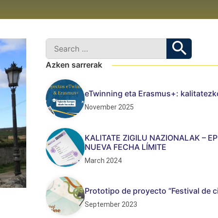
Azken sarrerak
eTwinning eta Erasmus+: kalitatezko
November 2025
KALITATE ZIGILU NAZIONALAK – E
NUEVA FECHA LÍMITE
March 2024
Prototipo de proyecto “Festival de c
September 2023