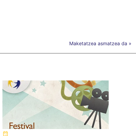
Maketatzea asmatzea da »