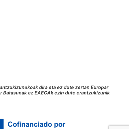
rantzukizunekoak dira eta ez dute zertan Europar
par Batasunak ez EAECAk ezin dute erantzukizunik