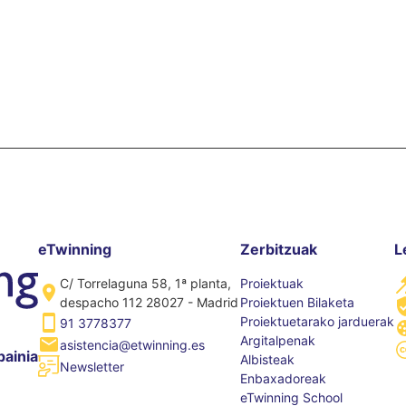
eTwinning
Zerbitzuak
L
C/ Torrelaguna 58, 1ª planta,
Proiektuak
despacho 112 28027 - Madrid
Proiektuen Bilaketa
Proiektuetarako jarduerak
91 3778377
Argitalpenak
asistencia@etwinning.es
painia
Albisteak
Newsletter
Enbaxadoreak
eTwinning School