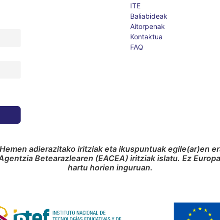
ITE
Baliabideak
Aitorpenak
Kontaktua
FAQ
Hemen adierazitako iritziak eta ikuspuntuak egile(ar)en e
gentzia Betearazlearen (EACEA) iritziak islatu. Ez Euro
hartu horien inguruan.