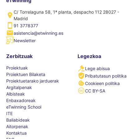
eTwinning
C/ Torrelaguna 58, 1ª planta, despacho 112 28027 -
Madrid
91 3778377
asistencia@etwinning.es
Newsletter
Zerbitzuak
Legezkoa
Proiektuak
Lege abisua
Proiektuen Bilaketa
Pribatutasun politika
Proiektuetarako jarduerak
Cookieen politika
Argitalpenak
CC BY-SA
Albisteak
Enbaxadoreak
eTwinning School
ITE
Baliabideak
Aitorpenak
Kontaktua