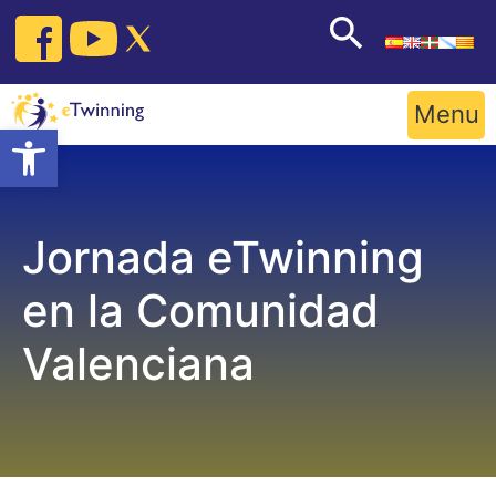
Skip
to
content
Menu
Open toolbar
Jornada eTwinning
en la Comunidad
Valenciana