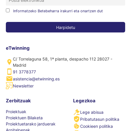
Informatzeko Betebeharra irakurri eta onartzen dut
eTwinning
C/ Torrelaguna 58, 1ª planta, despacho 112 28027 -
Madrid
91 3778377
asistencia@etwinning.es
Newsletter
Zerbitzuak
Legezkoa
Proiektuak
Lege abisua
Proiektuen Bilaketa
Pribatutasun politika
Proiektuetarako jarduerak
Cookieen politika
Argitalpenak