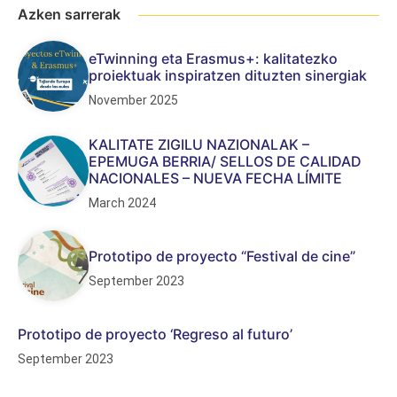
Azken sarrerak
eTwinning eta Erasmus+: kalitatezko
proiektuak inspiratzen dituzten sinergiak
November 2025
KALITATE ZIGILU NAZIONALAK –
EPEMUGA BERRIA/ SELLOS DE CALIDAD
NACIONALES – NUEVA FECHA LÍMITE
March 2024
Prototipo de proyecto “Festival de cine”
September 2023
Prototipo de proyecto ‘Regreso al futuro’
September 2023