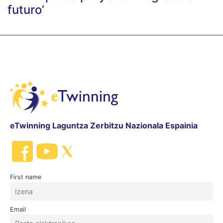
futuro’
eTwinning Laguntza Zerbitzu Nazionala Espainia
First name
Email