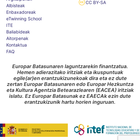
CC BY-SA
Albisteak
Enbaxadoreak
eTwinning School
ITE
Baliabideak
Aitorpenak
Kontaktua
FAQ
Europar Batasunaren laguntzarekin finantzatua.
Hemen adierazitako iritziak eta ikuspuntuak
egile(ar)en erantzukizunekoak dira eta ez dute
zertan Europar Batasunaren edo Europar Hezkuntza
eta Kultura Agentzia Betearazlearen (EACEA) iritziak
islatu. Ez Europar Batasunak ez EAECAk ezin dute
erantzukizunik hartu horien inguruan.