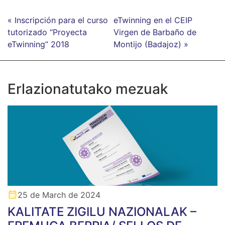
« Inscripción para el curso
eTwinning en el CEIP
tutorizado “Proyecta
Virgen de Barbaño de
eTwinning” 2018
Montijo (Badajoz) »
Erlazionatutako mezuak
25 de March de 2024
KALITATE ZIGILU NAZIONALAK –