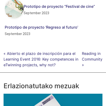
Prototipo de proyecto “Festival de cine”
September 2023
Prototipo de proyecto ‘Regreso al futuro’
September 2023
« Abierto el plazo de inscripción para el
Reading in
Learning Event 2016: Key competences in
Community
eTwinning projects, why not?
»
Erlazionatutako mezuak