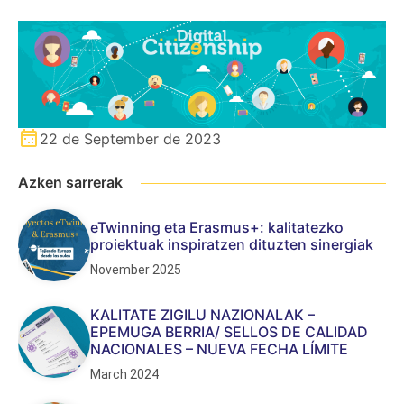
22 de September de 2023
Azken sarrerak
eTwinning eta Erasmus+: kalitatezko
proiektuak inspiratzen dituzten sinergiak
November 2025
KALITATE ZIGILU NAZIONALAK –
EPEMUGA BERRIA/ SELLOS DE CALIDAD
NACIONALES – NUEVA FECHA LÍMITE
March 2024