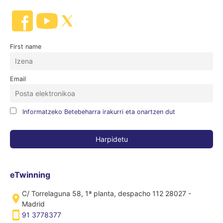
First name
Email
Informatzeko Betebeharra irakurri eta onartzen dut
eTwinning
C/ Torrelaguna 58, 1ª planta, despacho 112 28027 -
Madrid
91 3778377