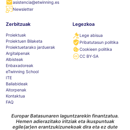
asistencia@etwinning.es
Newsletter
Zerbitzuak
Legezkoa
Proiektuak
Lege abisua
Proiektuen Bilaketa
Pribatutasun politika
Proiektuetarako jarduerak
Cookieen politika
Argitalpenak
CC BY-SA
Albisteak
Enbaxadoreak
eTwinning School
ITE
Baliabideak
Aitorpenak
Kontaktua
FAQ
Europar Batasunaren laguntzarekin finantzatua.
Hemen adierazitako iritziak eta ikuspuntuak
egile(ar)en erantzukizunekoak dira eta ez dute