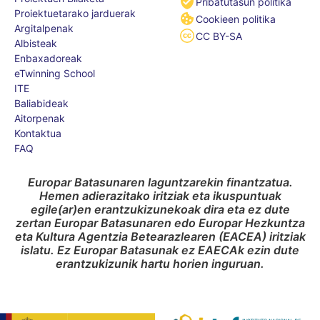
Pribatutasun politika
Proiektuetarako jarduerak
Cookieen politika
Argitalpenak
CC BY-SA
Albisteak
Enbaxadoreak
eTwinning School
ITE
Baliabideak
Aitorpenak
Kontaktua
FAQ
Europar Batasunaren laguntzarekin finantzatua.
Hemen adierazitako iritziak eta ikuspuntuak
egile(ar)en erantzukizunekoak dira eta ez dute
zertan Europar Batasunaren edo Europar Hezkuntza
eta Kultura Agentzia Betearazlearen (EACEA) iritziak
islatu. Ez Europar Batasunak ez EAECAk ezin dute
erantzukizunik hartu horien inguruan.