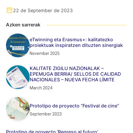
22 de September de 2023
Azken sarrerak
eTwinning eta Erasmus+: kalitatezko
proiektuak inspiratzen dituzten sinergiak
November 2025
KALITATE ZIGILU NAZIONALAK –
EPEMUGA BERRIA/ SELLOS DE CALIDAD
NACIONALES – NUEVA FECHA LÍMITE
March 2024
Prototipo de proyecto “Festival de cine”
September 2023
Prototipo de proyecto ‘Regreso al futuro’