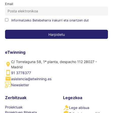
Email
Informatzeko Betebeharra irakurri eta onartzen dut
eTwinning
C/ Torrelaguna 58, 1ª planta, despacho 112 28027 -
Madrid
91 3778377
asistencia@etwinning.es
Newsletter
Zerbitzuak
Legezkoa
Proiektuak
Lege abisua
Proiektuen Bilaketa