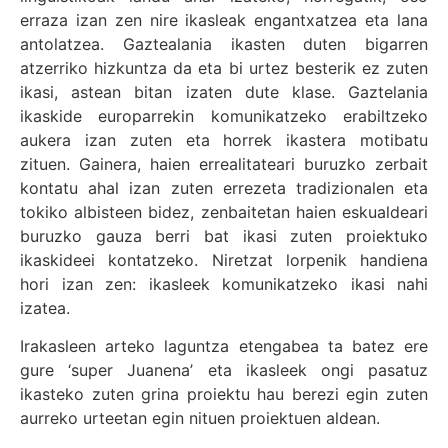
erraza izan zen nire ikasleak engantxatzea eta lana
antolatzea. Gaztealania ikasten duten bigarren
atzerriko hizkuntza da eta bi urtez besterik ez zuten
ikasi, astean bitan izaten dute klase. Gaztelania
ikaskide europarrekin komunikatzeko erabiltzeko
aukera izan zuten eta horrek ikastera motibatu
zituen. Gainera, haien errealitateari buruzko zerbait
kontatu ahal izan zuten errezeta tradizionalen eta
tokiko albisteen bidez, zenbaitetan haien eskualdeari
buruzko gauza berri bat ikasi zuten proiektuko
ikaskideei kontatzeko. Niretzat lorpenik handiena
hori izan zen: ikasleek komunikatzeko ikasi nahi
izatea.
Irakasleen arteko laguntza etengabea ta batez ere
gure ‘super Juanena’ eta ikasleek ongi pasatuz
ikasteko zuten grina proiektu hau berezi egin zuten
aurreko urteetan egin nituen proiektuen aldean.