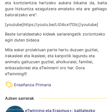
eta kontzientzia hartzeko aukera bikaina da, baita
gure hizkuntza ezagutzera emateko eta are gehiago
baloratzeko ere”.
[youtube]https://youtu.be/Lt04oxI7GIc[/youtube]
Beste lurraldeetako kideek sariarengatik zoriontzeko
egin duten bideoa
Mila esker proiektuan parte hartu duzuen guztiei,
irakasleei eta ikasleei, eta kanpotik lagundu eta
animatu gaituzuen guztiei, aholkuraiei, familiei,
enbaxadoreei eta eTwinnerri oro har. Gora
eTwinning!!!
Enseñanza Primaria
Azken sarrerak
eTwinning eta Erasmus+: kalitatezko