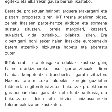
egiteko eta elkarrekin gauza berriak ikasteko.
Bestalde, proiektuan hainbat jarduera erakargarri eta
pizgarri proposatu ziren, IKT tresna ugariren bidez,
zeinek ikasleen parte-hartze aktiboa eta sormena
sustatu zituzten. Horrela margolari, kazetari,
sukaldari, gida turistiko… bilakatu ziren. Era
dibertigarri honi esker haien ikaskide europarrekin
batera atzerriko hizkuntza hobetu eta aberastu
zuten.
IKTak erabili eta ikasgaiko edukiak ikasteaz gain,
haien etorkizunerako oso garrantzitsuak diren
hainbat konpetentzia transbertsal garatu zituzten.
Nazionalitate mistoko taldeekin, zeregin guztietan
taldean lan egiten ikasi zuten, bakoitzak proiektuaren
garapenean duen garrantzia eta funtzioa ikusiz, eta
bakoitzaren ideien eta iritzien aniztasunarekin
toleranteak izaten ikasi zuten.