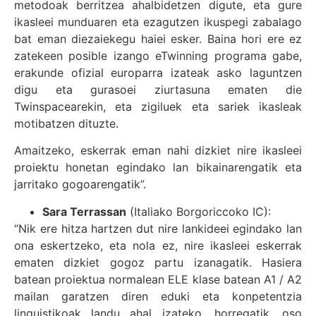
metodoak berritzea ahalbidetzen digute, eta gure
ikasleei munduaren eta ezagutzen ikuspegi zabalago
bat eman diezaiekegu haiei esker. Baina hori ere ez
zatekeen posible izango eTwinning programa gabe,
erakunde ofizial europarra izateak asko laguntzen
digu eta gurasoei ziurtasuna ematen die
Twinspacearekin, eta zigiluek eta sariek ikasleak
motibatzen dituzte.
Amaitzeko, eskerrak eman nahi dizkiet nire ikasleei
proiektu honetan egindako lan bikainarengatik eta
jarritako gogoarengatik”.
Sara Terrassan
(Italiako Borgoriccoko IC):
“Nik ere hitza hartzen dut nire lankideei egindako lan
ona eskertzeko, eta nola ez, nire ikasleei eskerrak
ematen dizkiet gogoz partu izanagatik. Hasiera
batean proiektua normalean ELE klase batean A1 / A2
mailan garatzen diren eduki eta konpetentzia
linguistikoak landu ahal izateko, horregatik, oso