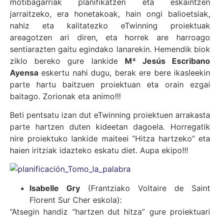
motibagarriak planifikatzen eta eskaintzen
jarraitzeko, era honetakoak, hain ongi balioetsiak,
nahiz eta kalitatezko eTwinning proiektuak
areagotzen ari diren, eta horrek are harroago
sentiarazten gaitu egindako lanarekin. Hemendik biok
ziklo bereko gure lankide
Mª Jesús Escribano
Ayensa
eskertu nahi dugu, berak ere bere ikasleekin
parte hartu baitzuen proiektuan eta orain ezgai
baitago. Zorionak eta animo!!!
Beti pentsatu izan dut eTwinning proiektuen arrakasta
parte hartzen duten kideetan dagoela. Horregatik
nire proiektuko lankide maiteei “Hitza hartzeko” eta
haien iritziak idazteko eskatu diet. Aupa ekipo!!!
Isabelle Gry
(Frantziako Voltaire de Saint
Florent Sur Cher eskola):
“Atsegin handiz “hartzen dut hitza” gure proiektuari