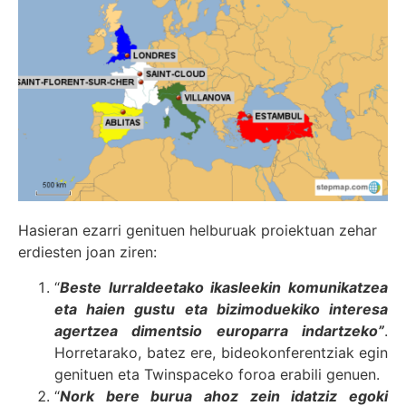
Hasieran ezarri genituen helburuak proiektuan zehar
erdiesten joan ziren:
“
Beste lurraldeetako ikasleekin komunikatzea
eta haien gustu eta bizimoduekiko interesa
agertzea dimentsio europarra indartzeko”
.
Horretarako, batez ere, bideokonferentziak egin
genituen eta Twinspaceko foroa erabili genuen.
“
Nork bere burua ahoz zein idatziz egoki