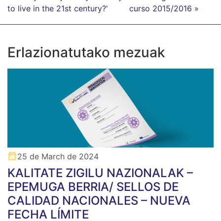
to live in the 21st century?'
curso 2015/2016 »
Erlazionatutako mezuak
25 de March de 2024
KALITATE ZIGILU NAZIONALAK –
EPEMUGA BERRIA/ SELLOS DE
CALIDAD NACIONALES – NUEVA
FECHA LÍMITE