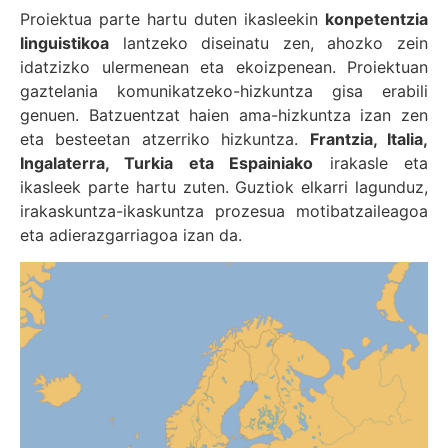
Proiektua parte hartu duten ikasleekin
konpetentzia
linguistikoa
lantzeko diseinatu zen, ahozko zein
idatzizko ulermenean eta ekoizpenean. Proiektuan
gaztelania komunikatzeko-hizkuntza gisa erabili
genuen. Batzuentzat haien ama-hizkuntza izan zen
eta besteetan atzerriko hizkuntza.
Frantzia, Italia,
Ingalaterra, Turkia eta Espainiako
irakasle eta
ikasleek parte hartu zuten. Guztiok elkarri lagunduz,
irakaskuntza-ikaskuntza prozesua motibatzaileagoa
eta adierazgarriagoa izan da.