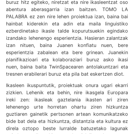
buruz hitz egiteko, niretzat eta nire ikasleentzat oso
abentura aberasgarria izan baitzen. TOMO LA
PALABRA ez zen nire lehen proiektua izan, baina bai
hainbat kiderekin eta adin eta maila linguistiko
ezberdinetako ikasle talde kopurutsuekin egindako
izandako lehenengo esperientzia. Hasieran zalantzak
izan nituen, baina Juanen konfiatu nuen, bere
esperientzia zabalean eta bere grinean. Juanekin
planifikazioari eta kolaboraziari buruz asko ikasi
nuen, baina baita TwinSpacearen antolakuntzari eta
tresnen erabilerari buruz eta pila bat eskertzen diot.
Ikasleen ikuspuntutik, proiektuak onura ugari ekarri
zizkien. Lehenik eta behin, nire ikasgela Europara
ireki zen: ikasleak gaztelania ikasten ari ziren
lehenengo urte horretan ohartu ziren hizkuntza
guztiaren gainetik pertsonen artean komunikatzeko
bide bat dela eta hizkuntza, distantzia eta kultura ez
direla oztopo beste lurralde batuzetako lagunak