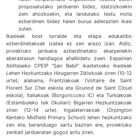
proposatutako jardueren bidez, idatzizkoekin
zein ahozkoekin, eta landutako testu mota
ezberdinen bidez haien burua adierazten ikasi
zuten.
Ikasleak bost lurralde eta etapa edukatibo
ezberdinetakoak izatea ez zen arazo izan. Aldiz,
proiektuko jarduera ezberdinetako ekarpenekin
aberastasun handiagoa ahalbidetu zuen. Espainian
Ablitaseko CPEIP “San Babil” ikastetxeko ikasleak
Lehen Hezkuntzako Hirugarren Ziklokoak ziren (10-12
urte); alabaina, Frantziakoak (Voltaire de Saint
Florent Sur Cher eskola eta Gounod de Saint Cloud
eskola), Italiakoak (Borgoriccoko IC) eta Turkiakoak
(Estambuleko Isik Okullari) Bigarren Hezkuntzakoak
ziren (12-14 urte). Ingalaterrakoak (Orpington
Kenteko Midfield Primary School) lehen hezkuntzako
zen eta, beranduago sartu baziren ere, proiektuko
zenbait jardueratan gogoz aritu ziren.