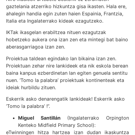
gaztelania atzerriko hizkuntza gisa ikasten. Hala ere,
ahalegin handia egin zuten haien Espainia, Frantzia,
Italia eta Ingalaterrako kideak ezagutzeko.
IKTak ikasgelan erabiltzea nituen ezagutzak
hobetzeko aukera ona izan zen eta mintegi bat baino
aberasgarriagoa izan zen.
Proiektua taldean egindako lan bikaina izan zen.
Proiektuan zehar nire lankideek eta nik eskola berean
baina kanpus ezberdinetan lan egiten genuela sentitu
nuen. ‘Tomo la palabra’ proiektuak kontinenteak eta
ideiak hurbildu zituen.
Eskerrik asko denarengatik lankideak! Eskerrik asko
‘Tomo la palabra’ !”.
Miguel Santillán
(Ingalaterrako Orpington
Kenteko Midfield Primary School):
eTwinningen hitza hartzea izan dudan ikaskuntza