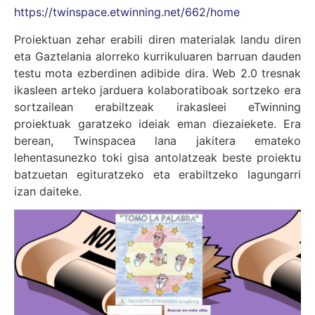
https://twinspace.etwinning.net/662/home
Proiektuan zehar erabili diren materialak landu diren
eta Gaztelania alorreko kurrikuluaren barruan dauden
testu mota ezberdinen adibide dira. Web 2.0 tresnak
ikasleen arteko jarduera kolaboratiboak sortzeko era
sortzailean erabiltzeak irakasleei eTwinning
proiektuak garatzeko ideiak eman diezaiekete. Era
berean, Twinspacea lana jakitera emateko
lehentasunezko toki gisa antolatzeak beste proiektu
batzuetan egituratzeko eta erabiltzeko lagungarri
izan daiteke.