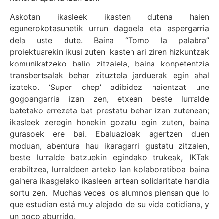
Askotan ikasleek ikasten dutena haien
egunerokotasunetik urrun dagoela eta aspergarria
dela uste dute. Baina “Tomo la palabra”
proiektuarekin ikusi zuten ikasten ari ziren hizkuntzak
komunikatzeko balio zitzaiela, baina konpetentzia
transbertsalak behar zituztela jarduerak egin ahal
izateko. ‘Super chep’ adibidez haientzat une
gogoangarria izan zen, etxean beste lurralde
batetako errezeta bat prestatu behar izan zutenean;
ikasleek zeregin honekin gozatu egin zuten, baina
gurasoek ere bai. Ebaluazioak agertzen duen
moduan, abentura hau ikaragarri gustatu zitzaien,
beste lurralde batzuekin egindako trukeak, IKTak
erabiltzea, lurraldeen arteko lan kolaboratiboa baina
gainera ikasgelako ikasleen artean solidaritate handia
sortu zen. Muchas veces los alumnos piensan que lo
que estudian está muy alejado de su vida cotidiana, y
un poco aburrido.