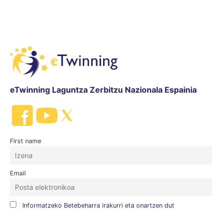
eTwinning Laguntza Zerbitzu Nazionala Espainia
First name
Email
Informatzeko Betebeharra irakurri eta onartzen dut