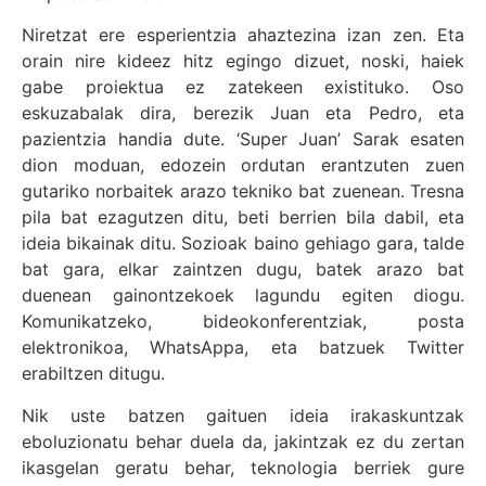
Niretzat ere esperientzia ahaztezina izan zen. Eta
orain nire kideez hitz egingo dizuet, noski, haiek
gabe proiektua ez zatekeen existituko. Oso
eskuzabalak dira, berezik Juan eta Pedro, eta
pazientzia handia dute. ‘Super Juan’ Sarak esaten
dion moduan, edozein ordutan erantzuten zuen
gutariko norbaitek arazo tekniko bat zuenean. Tresna
pila bat ezagutzen ditu, beti berrien bila dabil, eta
ideia bikainak ditu. Sozioak baino gehiago gara, talde
bat gara, elkar zaintzen dugu, batek arazo bat
duenean gainontzekoek lagundu egiten diogu.
Komunikatzeko, bideokonferentziak, posta
elektronikoa, WhatsAppa, eta batzuek Twitter
erabiltzen ditugu.
Nik uste batzen gaituen ideia irakaskuntzak
eboluzionatu behar duela da, jakintzak ez du zertan
ikasgelan geratu behar, teknologia berriek gure