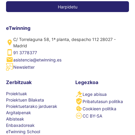
eTwinning
C/ Torrelaguna 58, 1ª planta, despacho 112 28027 -
Madrid
91 3778377
asistencia@etwinning.es
Newsletter
Zerbitzuak
Legezkoa
Proiektuak
Lege abisua
Proiektuen Bilaketa
Pribatutasun politika
Proiektuetarako jarduerak
Cookieen politika
Argitalpenak
CC BY-SA
Albisteak
Enbaxadoreak
eTwinning School