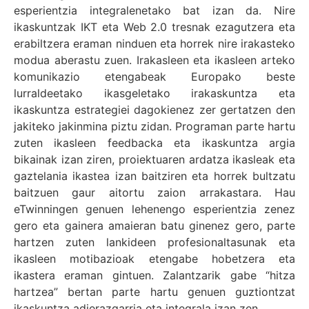
esperientzia integralenetako bat izan da. Nire
ikaskuntzak IKT eta Web 2.0 tresnak ezagutzera eta
erabiltzera eraman ninduen eta horrek nire irakasteko
modua aberastu zuen. Irakasleen eta ikasleen arteko
komunikazio etengabeak Europako beste
lurraldeetako ikasgeletako irakaskuntza eta
ikaskuntza estrategiei dagokienez zer gertatzen den
jakiteko jakinmina piztu zidan. Programan parte hartu
zuten ikasleen feedbacka eta ikaskuntza argia
bikainak izan ziren, proiektuaren ardatza ikasleak eta
gaztelania ikastea izan baitziren eta horrek bultzatu
baitzuen gaur aitortu zaion arrakastara. Hau
eTwinningen genuen lehenengo esperientzia zenez
gero eta gainera amaieran batu ginenez gero, parte
hartzen zuten lankideen profesionaltasunak eta
ikasleen motibazioak etengabe hobetzera eta
ikastera eraman gintuen. Zalantzarik gabe “hitza
hartzea” bertan parte hartu genuen guztiontzat
ikaskuntza adierazgarria eta integrala izan zen.