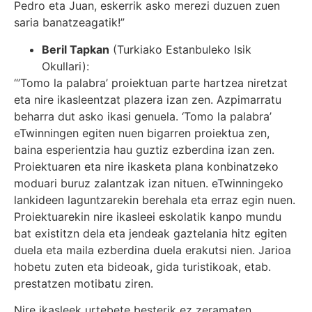
Pedro eta Juan, eskerrik asko merezi duzuen zuen
saria banatzeagatik!”
Beril Tapkan
(Turkiako Estanbuleko Isik
Okullari):
“’Tomo la palabra’ proiektuan parte hartzea niretzat
eta nire ikasleentzat plazera izan zen. Azpimarratu
beharra dut asko ikasi genuela. ‘Tomo la palabra’
eTwinningen egiten nuen bigarren proiektua zen,
baina esperientzia hau guztiz ezberdina izan zen.
Proiektuaren eta nire ikasketa plana konbinatzeko
moduari buruz zalantzak izan nituen. eTwinningeko
lankideen laguntzarekin berehala eta erraz egin nuen.
Proiektuarekin nire ikasleei eskolatik kanpo mundu
bat existitzn dela eta jendeak gaztelania hitz egiten
duela eta maila ezberdina duela erakutsi nien. Jarioa
hobetu zuten eta bideoak, gida turistikoak, etab.
prestatzen motibatu ziren.
Nire ikasleek urtebete besterik ez zeramaten