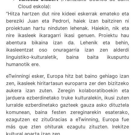
Cloud eskola):
“Hitza hartzen dut nire kideei eskerrak emateko eta
bereziki Juan eta Pedrori, haiek izan baitziren ni
proiektuan hartu ninduten lehenak. Haiekin, nik eta
nire ikasleek ikaragarri ikasi genuen. Proiektu hau
abentura bikaina izan da. Lehenik eta behin,
ikasleentzat oso onuragarria izan zen alderdi
linguistiko-kulturaletik, baina baita ikuspuntu
humanotik ere.
eTwinningi esker, Europa hitz bat baino gehiago izan
zen, ikasleek hiritartasun europarra zer den bizitzeko
aukera izan zuten. Zeregin kolaboratiboekin eta
jarduera ezberdinetako truke kulturalekin, ikusi zuten
lurralde ezberdinetako gazteek gauza asko dituztela
komunean, baina festen zereginarekin esaterako,
ezagutzen ez zituGracias a eTwinning, Europa fue
más que zten ohiturak ezagutu zituzten. Irekitze
kultural aparta izan zen.