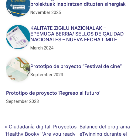
proiektuak inspiratzen dituzten sinergiak
November 2025
KALITATE ZIGILU NAZIONALAK –
EPEMUGA BERRIA/ SELLOS DE CALIDAD
NACIONALES – NUEVA FECHA LÍMITE
March 2024
Prototipo de proyecto “Festival de cine”
September 2023
Prototipo de proyecto ‘Regreso al futuro’
September 2023
« Ciudadanía digital: Proyectos
Balance del programa
'Healthy Booky' 'Are you ready
eTwinning durante el