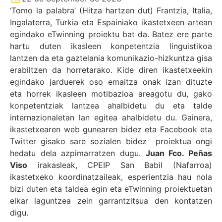
‘Tomo la palabra’ (Hitza hartzen dut) Frantzia, Italia,
Ingalaterra, Turkia eta Espainiako ikastetxeen artean
egindako eTwinning proiektu bat da. Batez ere parte
hartu duten ikasleen konpetentzia linguistikoa
lantzen da eta gaztelania komunikazio-hizkuntza gisa
erabiltzen da horretarako. Kide diren ikastetxeekin
egindako jarduerek oso emaitza onak izan dituzte
eta horrek ikasleen motibazioa areagotu du, gako
konpetentziak lantzea ahalbidetu du eta talde
internazionaletan lan egitea ahalbidetu du. Gainera,
ikastetxearen web gunearen bidez eta Facebook eta
Twitter gisako sare sozialen bidez proiektua ongi
hedatu dela azpimarratzen dugu.
Juan Fco. Peñas
Viso
irakasleak, CPEIP San Babil (Nafarroa)
ikastetxeko koordinatzaileak, esperientzia hau nola
bizi duten eta taldea egin eta eTwinning proiektuetan
elkar laguntzea zein garrantzitsua den kontatzen
digu.