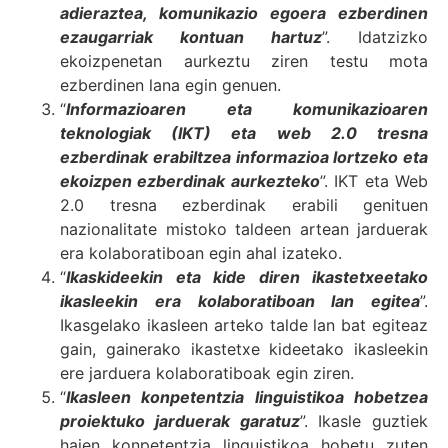
adieraztea, komunikazio egoera ezberdinen
ezaugarriak kontuan hartuz
”. Idatzizko
ekoizpenetan aurkeztu ziren testu mota
ezberdinen lana egin genuen.
“
Informazioaren eta komunikazioaren
teknologiak (IKT) eta web 2.0 tresna
ezberdinak erabiltzea informazioa lortzeko eta
ekoizpen ezberdinak aurkezteko
”. IKT eta Web
2.0 tresna ezberdinak erabili genituen
nazionalitate mistoko taldeen artean jarduerak
era kolaboratiboan egin ahal izateko.
“
Ikaskideekin eta kide diren ikastetxeetako
ikasleekin era kolaboratiboan lan egitea
”.
Ikasgelako ikasleen arteko talde lan bat egiteaz
gain, gainerako ikastetxe kideetako ikasleekin
ere jarduera kolaboratiboak egin ziren.
“
Ikasleen konpetentzia linguistikoa hobetzea
proiektuko jarduerak garatuz
”. Ikasle guztiek
haien konpetentzia linguistikoa hobetu zuten