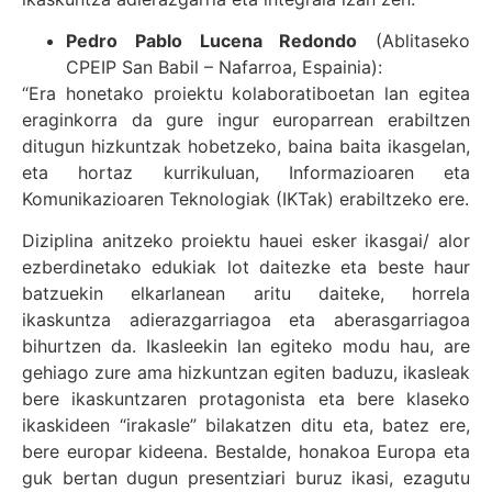
Pedro Pablo Lucena Redondo
(Ablitaseko
CPEIP San Babil – Nafarroa, Espainia):
“Era honetako proiektu kolaboratiboetan lan egitea
eraginkorra da gure ingur europarrean erabiltzen
ditugun hizkuntzak hobetzeko, baina baita ikasgelan,
eta hortaz kurrikuluan, Informazioaren eta
Komunikazioaren Teknologiak (IKTak) erabiltzeko ere.
Diziplina anitzeko proiektu hauei esker ikasgai/ alor
ezberdinetako edukiak lot daitezke eta beste haur
batzuekin elkarlanean aritu daiteke, horrela
ikaskuntza adierazgarriagoa eta aberasgarriagoa
bihurtzen da. Ikasleekin lan egiteko modu hau, are
gehiago zure ama hizkuntzan egiten baduzu, ikasleak
bere ikaskuntzaren protagonista eta bere klaseko
ikaskideen “irakasle” bilakatzen ditu eta, batez ere,
bere europar kideena. Bestalde, honakoa Europa eta
guk bertan dugun presentziari buruz ikasi, ezagutu