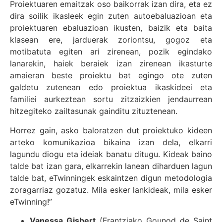
Proiektuaren emaitzak oso baikorrak izan dira, eta ez
dira soilik ikasleek egin zuten autoebaluazioan eta
proiektuaren ebaluazioan ikusten, baizik eta baita
klasean ere, jarduerak zoriontsu, gogoz eta
motibatuta egiten ari zirenean, pozik egindako
lanarekin, haiek beraiek izan zirenean ikasturte
amaieran beste proiektu bat egingo ote zuten
galdetu zutenean edo proiektua ikaskideei eta
familiei aurkeztean sortu zitzaizkien jendaurrean
hitzegiteko zailtasunak gainditu zituztenean.
Horrez gain, asko baloratzen dut proiektuko kideen
arteko komunikazioa bikaina izan dela, elkarri
lagundu diogu eta ideiak banatu ditugu. Kideak baino
talde bat izan gara, elkarrekin lanean diharduen lagun
talde bat, eTwinningek eskaintzen digun metodologia
zoragarriaz gozatuz. Mila esker lankideak, mila esker
eTwinning!”
Vanessa Gisbert
(Frantziako Gounod de Saint