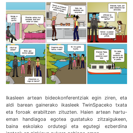
Ikasleen artean bideokonferentziak egin ziren, eta
aldi barean gainerako ikasleek TwinSpaceko txata
eta foroak erabiltzen zituzten. Haien artean hartu-
eman handiagoa egotea gustatuko zitzaigukeen,
baina eskolako ordutegi eta egutegi ezberdina