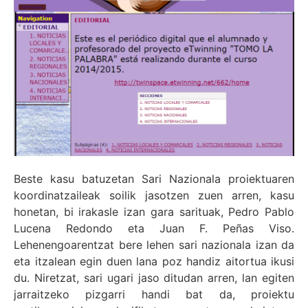
Beste kasu batuzetan Sari Nazionala proiektuaren
koordinatzaileak soilik jasotzen zuen arren, kasu
honetan, bi irakasle izan gara sarituak, Pedro Pablo
Lucena Redondo eta Juan F. Peñas Viso.
Lehenengoarentzat bere lehen sari nazionala izan da
eta itzalean egin duen lana poz handiz aitortua ikusi
du. Niretzat, sari ugari jaso ditudan arren, lan egiten
jarraitzeko pizgarri handi bat da, proiektu