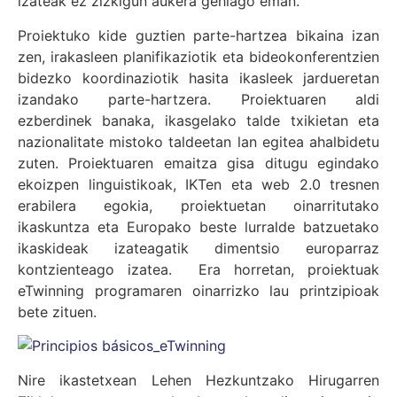
izateak ez zizkigun aukera gehiago eman.
Proiektuko kide guztien parte-hartzea bikaina izan
zen, irakasleen planifikaziotik eta bideokonferentzien
bidezko koordinaziotik hasita ikasleek jardueretan
izandako parte-hartzera. Proiektuaren aldi
ezberdinek banaka, ikasgelako talde txikietan eta
nazionalitate mistoko taldeetan lan egitea ahalbidetu
zuten. Proiektuaren emaitza gisa ditugu egindako
ekoizpen linguistikoak, IKTen eta web 2.0 tresnen
erabilera egokia, proiektuetan oinarritutako
ikaskuntza eta Europako beste lurralde batzuetako
ikaskideak izateagatik dimentsio europarraz
kontzienteago izatea. Era horretan, proiektuak
eTwinning programaren oinarrizko lau printzipioak
bete zituen.
Nire ikastetxean Lehen Hezkuntzako Hirugarren