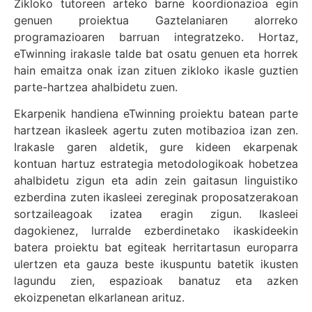
Zikloko tutoreen arteko barne koordionazioa egin
genuen proiektua Gaztelaniaren alorreko
programazioaren barruan integratzeko. Hortaz,
eTwinning irakasle talde bat osatu genuen eta horrek
hain emaitza onak izan zituen zikloko ikasle guztien
parte-hartzea ahalbidetu zuen.
Ekarpenik handiena eTwinning proiektu batean parte
hartzean ikasleek agertu zuten motibazioa izan zen.
Irakasle garen aldetik, gure kideen ekarpenak
kontuan hartuz estrategia metodologikoak hobetzea
ahalbidetu zigun eta adin zein gaitasun linguistiko
ezberdina zuten ikasleei zereginak proposatzerakoan
sortzaileagoak izatea eragin zigun. Ikasleei
dagokienez, lurralde ezberdinetako ikaskideekin
batera proiektu bat egiteak herritartasun europarra
ulertzen eta gauza beste ikuspuntu batetik ikusten
lagundu zien, espazioak banatuz eta azken
ekoizpenetan elkarlanean arituz.