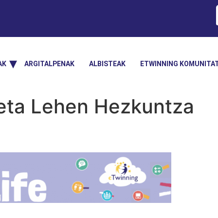
AK
ARGITALPENAK
ALBISTEAK
ETWINNING KOMUNITA
eta Lehen Hezkuntza