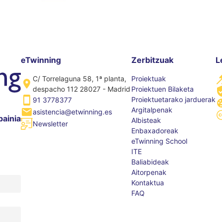
eTwinning
Zerbitzuak
L
C/ Torrelaguna 58, 1ª planta,
Proiektuak
despacho 112 28027 - Madrid
Proiektuen Bilaketa
Proiektuetarako jarduerak
91 3778377
Argitalpenak
asistencia@etwinning.es
painia
Albisteak
Newsletter
Enbaxadoreak
eTwinning School
ITE
Baliabideak
Aitorpenak
Kontaktua
FAQ