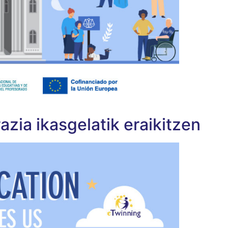
ia ikasgelatik eraikitzen