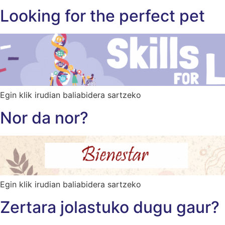
Looking for the perfect pet
Egin klik irudian baliabidera sartzeko
Nor da nor?
Egin klik irudian baliabidera sartzeko
Zertara jolastuko dugu gaur?