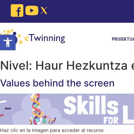
Skip
to
content
Open toolbar
PROIEKTU
Nivel:
Haur Hezkuntza 
Values behind the screen
Haz clic en la imagen para acceder al recurso