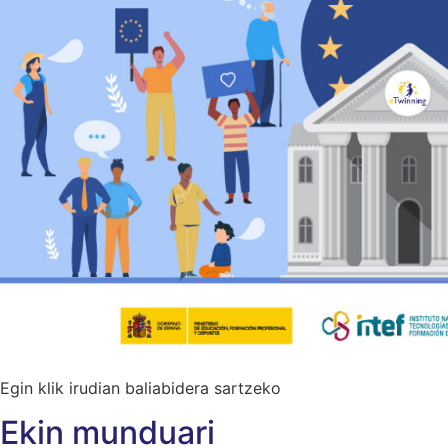
Egin klik irudian baliabidera sartzeko
Ekin munduari