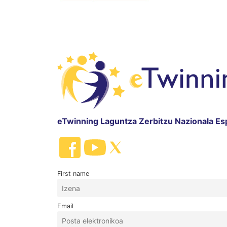
eTwinning Laguntza Zerbitzu Nazionala Es
First name
Email