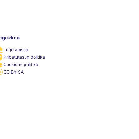
egezkoa
Lege abisua
Pribatutasun politika
Cookieen politika
CC BY-SA