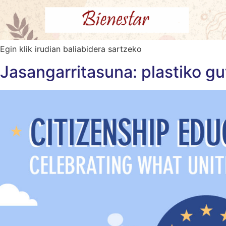
Egin klik irudian baliabidera sartzeko
Jasangarritasuna: plastiko gu