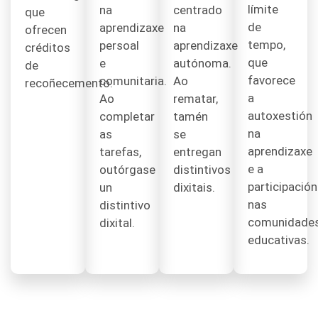
límite
na
centrado
que
de
aprendizaxe
na
ofrecen
tempo,
persoal
aprendizaxe
créditos
que
e
autónoma.
de
favorece
comunitaria.
Ao
recoñecemento.
a
Ao
rematar,
autoxestión
completar
tamén
na
as
se
aprendizaxe
tarefas,
entregan
e a
outórgase
distintivos
participación
un
dixitais.
nas
distintivo
comunidade
dixital.
educativas.