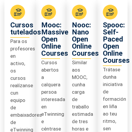
Cursos
Mooc:
Nooc:
Spooc:
tutelados
Massive
Nano
Self-
Open
Open
Paced
Para os
Online
Online
Open
profesores
Courses
Courses
Online
en
Courses
Cursos
Similar
activo,
Trátase
abertos
aos
os
dunha
a
MOOC,
cursos
iniciativa
calquera
cunha
realízanse
de
persoa
carga
cun
formación
interesada
de
equipo
en liña
en
traballo
de
ao teu
eTwinning
estimada
embaixadores
ritmo,
e
de tres
de
sen
céntrase
horas e
eTwinning