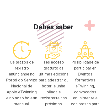
Debes saber
Os prazos de
Tes acceso
Posibilidade de
rexistro
gratuíto ás
participar en
anúncianse no
últimas edicións
Eventos
Portal do Servizo
para adestrar ou
formativos
Nacional de
botarlle unha
eTwinning,
Apoio eTwinning
ollada e
convocados
e no noso boletín
rexistrarte nas
anualmente e
mensual.
próximas
con prazas para