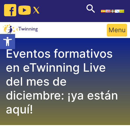
Skip
to
content
Menu
Open toolbar
Eventos formativos
en eTwinning Live
del mes de
diciembre: ¡ya están
aquí!